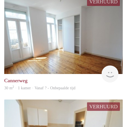
VERHUURD
rent
Cannerweg
2
30 m
· 1 kamer · Vanaf ? - Onbepaalde tijd
VERHUURD