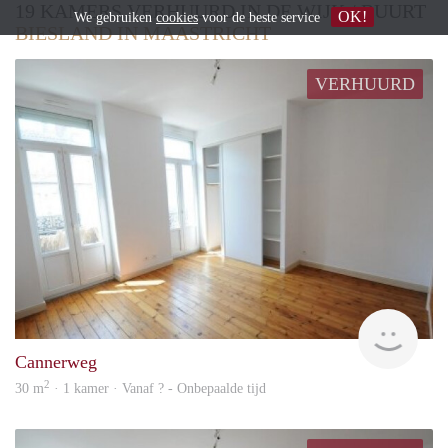
19 KAMERS VERHUURD IN DE WIJK / BUURT
OK!
We gebruiken
cookies
voor de beste service
BIESLAND IN MAASTRICHT
VERHUURD
rent
Cannerweg
2
30 m
· 1 kamer · Vanaf ? - Onbepaalde tijd