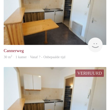
rent
Cannerweg
2
30 m
· 1 kamer · Vanaf ? - Onbepaalde tijd
VERHUURD