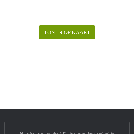
TONEN OP KAART
Niks leuks gevonden? Dit is ons andere aanbod in