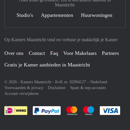
Maastricht:
Studio's
Appartementen
Huurwoningen
Op Kamers Maastricht vind en verhuur je makkelijk je Kamer
Over ons
Contact
Faq
Voor Makelaars
Partners
Gratis je Kamer aanbieden in Maastricht
© 2026 - Kamers Maastricht - KvK nr. 02094127 –
Nederland
Voorwaarden & privacy
Disclaimer
Spam & nep-accounts
Account verwijderen
Je rekent gemakkelijk af met Paypal
Je rekent gemakkelijk af met M
Je rekent gemakkelij
Je re