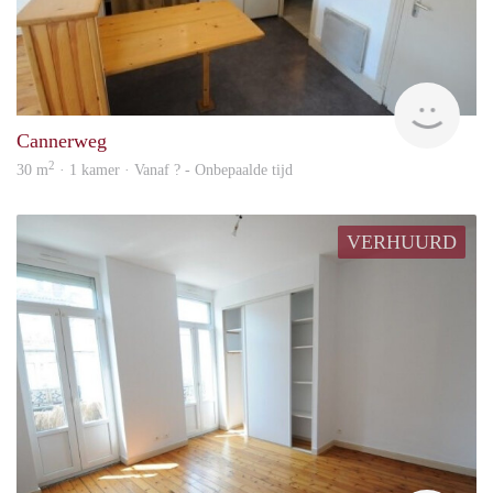
rent
Cannerweg
2
30 m
· 1 kamer · Vanaf ? - Onbepaalde tijd
VERHUURD