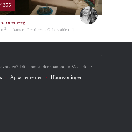
355
€
enefits
Janine
buronenweg
2
0 m
· 1 kamer · Per direct - Onbepaalde tijd
gevonden? Dit is ons andere aanbod in Maastricht:
's
Appartementen
Huurwoningen