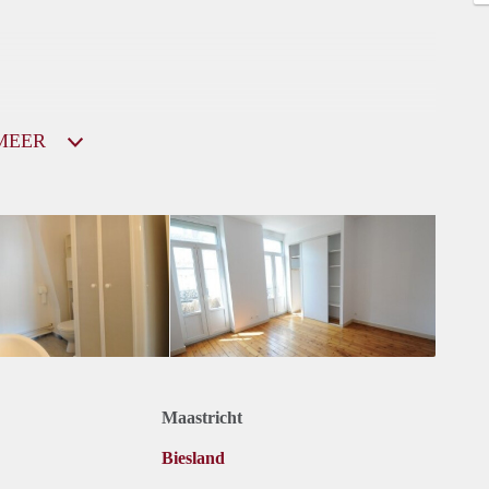
MEER
Maastricht
Biesland