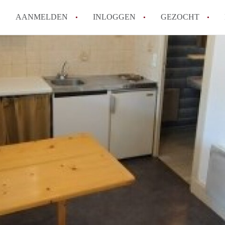
AANMELDEN
INLOGGEN
GEZOCHT
How to translate KamersMaastr
Wat is KamersMaastricht?
Hoeveel kost het om te reagere
Wat is de privacyverklaring v
Berekent KamersMaastricht ma
Alle veelgestelde vragen