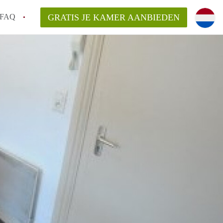
FAQ
GRATIS JE KAMER AANBIEDEN
icht!
n op een Kamer in Maastricht?
an KamersMaastricht?
kelaarsvergoeding/bemiddelingsvergoeding?