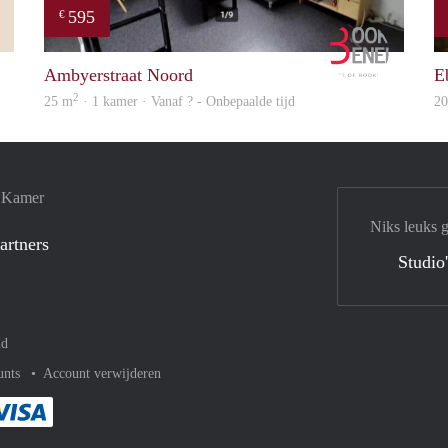
595
€
Mark
Booking B
Ambyerstraat Noord
E
2
25 m
· 1 kamer · Vanaf ? - Onbepaalde tijd
2
e Kamer
Niks leuks 
artners
Studio
nd
unts
Account verwijderen
met Paypal
kelijk af met Mastercard
ent gemakkelijk af met Meastro
Je rekent gemakkelijk af met Visa