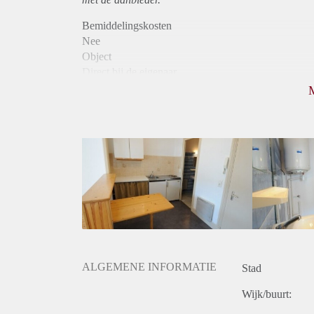
Bemiddelingskosten
Nee
Object
Direct bij de eigenaar
Borg
555
Garantiestelling
Mogelijk
Huurtoeslag
Mogelijk
Inkomen eis
3,0 X De bruto huur
Huurtermijn
Onbepaalde termijn
Oplevering
Gestoffeerd
ALGEMENE INFORMATIE
Stad
Wijk/buurt: