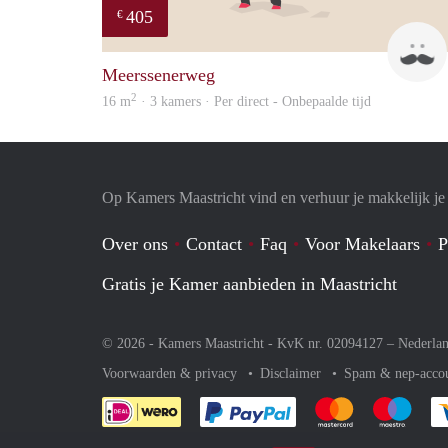
405
€
Meerssenerweg
2
16 m
· 3 kamers · Per direct - Onbepaalde tijd
Op Kamers Maastricht vind en verhuur je makkelijk j
Over ons
Contact
Faq
Voor Makelaars
P
Gratis je Kamer aanbieden in Maastricht
© 2026 - Kamers Maastricht - KvK nr. 02094127 –
Nederla
Voorwaarden & privacy
Disclaimer
Spam & nep-acco
Je rekent gemakkelijk af 
Je rekent gemak
Je rek