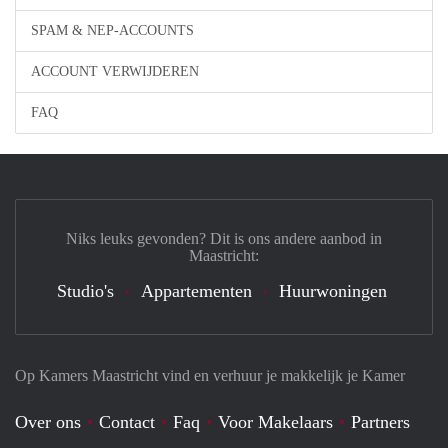
SPAM & NEP-ACCOUNTS
ACCOUNT VERWIJDEREN
FAQ
Niks leuks gevonden? Dit is ons andere aanbod in
Maastricht:
Studio's
Appartementen
Huurwoningen
Op Kamers Maastricht vind en verhuur je makkelijk je Kamer
Over ons
Contact
Faq
Voor Makelaars
Partners