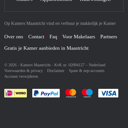
Op Kamers Maastricht vind en verhuur je makkelijk je Kamer
Over ons
Contact
Faq
Voor Makelaars
Partners
Gratis je Kamer aanbieden in Maastricht
© 2026 - Kamers Maastricht - KvK nr. 02094127 –
Nederland
Voorwaarden & privacy
Disclaimer
Spam & nep-accounts
Account verwijderen
Je rekent gemakkelijk af met Paypal
Je rekent gemakkelijk af met M
Je rekent gemakkelij
Je re