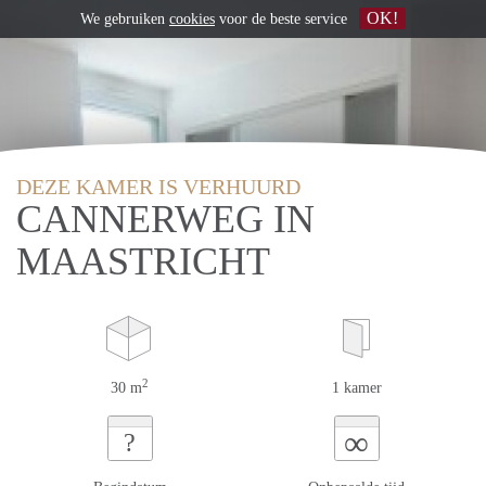
OK!
We gebruiken
cookies
voor de beste service
DEZE KAMER IS VERHUURD
CANNERWEG IN
MAASTRICHT
2
30 m
1 kamer
∞
?