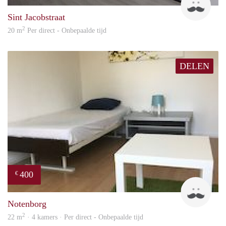
Sint Jacobstraat
2
20 m
Per direct - Onbepaalde tijd
DELEN
400
€
Roel
Notenborg
2
22 m
· 4 kamers · Per direct - Onbepaalde tijd