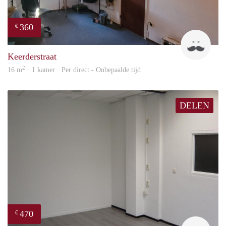
360
€
Harr
Keerderstraat
2
16 m
· 1 kamer · Per direct - Onbepaalde tijd
DELEN
470
€
Robi