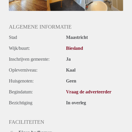
Huurtermijn
Onbepaalde termijn
Oplevering
Gestoffeerd
ALGEMENE INFORMATIE
Stad
Maastricht
Wijk/buurt:
Biesland
Inschrijven gemeente:
Ja
Opleverniveau:
Kaal
Huisgenoten:
Geen
Begindatum:
Vraag de adverteerder
Bezichtiging
In overleg
FACILITEITEN