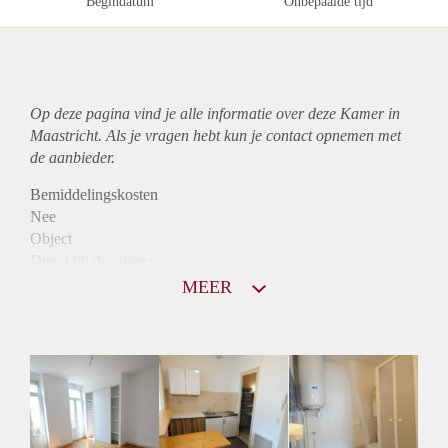
Begindatum
Onbepaalde tijd
Op deze pagina vind je alle informatie over deze Kamer in
Maastricht. Als je vragen hebt kun je contact opnemen met
de aanbieder.
Bemiddelingskosten
Nee
Object
Direct bij de eigenaar
Borg
MEER
555
Garantiestelling
Mogelijk
Huurtoeslag
Mogelijk
Inkomen eis
3,0 X De bruto huur