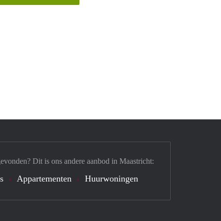
gevonden? Dit is ons andere aanbod in Maastricht:
's
Appartementen
Huurwoningen