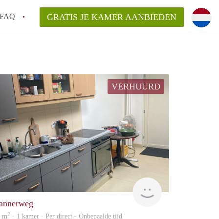
FAQ
GRATIS JE KAMER AANBIEDEN
icht!
n op een Kamer in Maastricht?
VERHUURD
an KamersMaastricht?
kelaarsvergoeding/bemiddelingsvergoeding?
Immo
annerweg
2
5 m
· 1 kamer · Per direct - Onbepaalde tijd