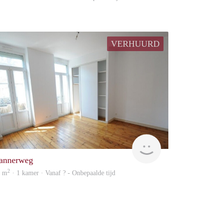
VERHUURD
Woning
annerweg
2
0 m
· 1 kamer · Vanaf ? - Onbepaalde tijd