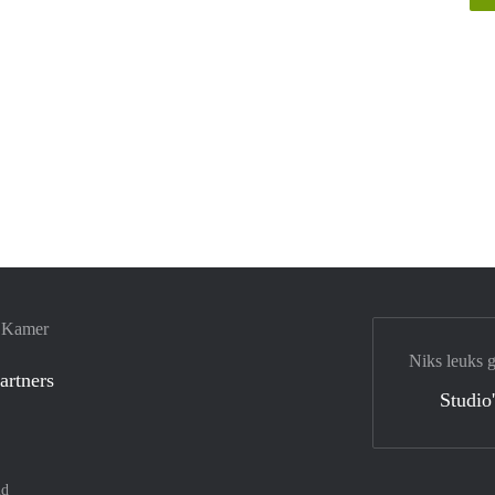
e Kamer
Niks leuks 
artners
Studio
nd