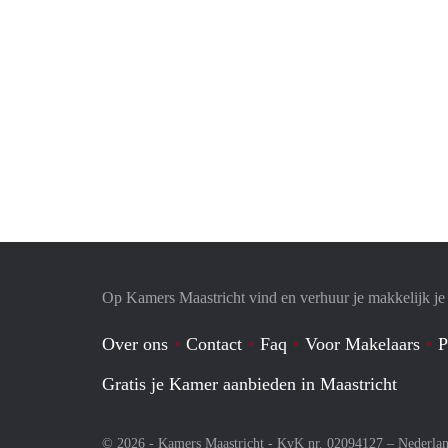
Op Kamers Maastricht vind en verhuur je makkelijk j
Over ons
Contact
Faq
Voor Makelaars
P
Gratis je Kamer aanbieden in Maastricht
© 2026 - Kamers Maastricht - KvK nr. 02094127 –
Nederla