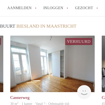
AANMELDEN
INLOGGEN
GEZOCHT
How to translate KamersMaastr
/ BUURT
BIESLAND IN MAASTRICHT
Wat is KamersMaastricht?
Hoeveel kost het om te reagere
VERHUURD
Wat is de privacyverklaring v
Berekent KamersMaastricht ma
Alle veelgestelde vragen
Woning
rent
Cannerweg
C
2
30 m
· 1 kamer · Vanaf ? - Onbepaalde tijd
4