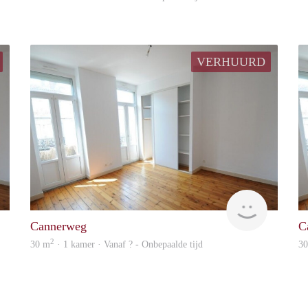
VERHUURD
Woning
Woning
Cannerweg
C
2
30 m
· 1 kamer · Vanaf ? - Onbepaalde tijd
3