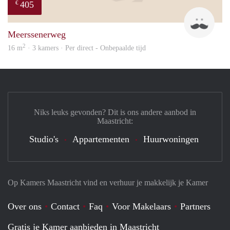
405
€
Mark
Meerssenerweg
2
16 m
· 3 kamers · Per direct - Onbepaalde tijd
Niks leuks gevonden? Dit is ons andere aanbod in
Maastricht:
Studio's
Appartementen
Huurwoningen
Op Kamers Maastricht vind en verhuur je makkelijk je Kamer
Over ons
Contact
Faq
Voor Makelaars
Partners
Gratis je Kamer aanbieden in Maastricht