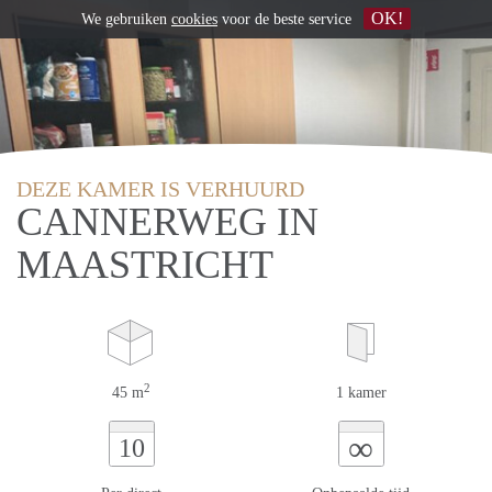
OK!
We gebruiken
cookies
voor de beste service
DEZE KAMER IS VERHUURD
CANNERWEG IN
MAASTRICHT
2
45 m
1 kamer
∞
10