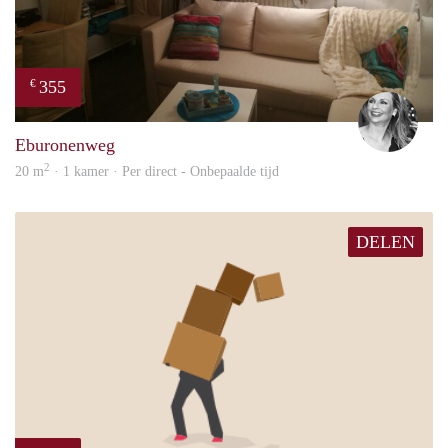
355
€
Janin
Eburonenweg
2
20 m
· 1 kamer · Per direct - Onbepaalde tijd
DELEN