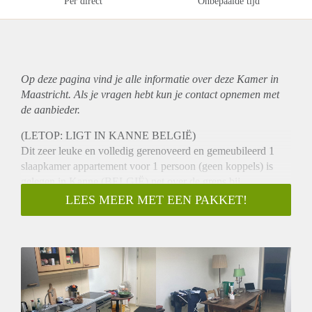
Per direct
Onbepaalde tijd
Op deze pagina vind je alle informatie over deze Kamer in
Maastricht. Als je vragen hebt kun je contact opnemen met
de aanbieder.
(LETOP: LIGT IN KANNE BELGIË)
Dit zeer leuke en volledig gerenoveerd en gemeubileerd 1
slaapkamer appartement voor 1 persoon (geen koppels) is
gelegen in Kanne (BELGIË) net over de grens bij
Maastricht, één van de vijf mooiste dorpen van Vlaanderen,
LEES MEER MET EEN PAKKET!
en ligt op 5 minuten van Maastricht. Ideaal als u werkt in
Maastricht, maar toch in een mooie en rustige omgeving wilt
wonen.
De totale oppervlakte van het appartement is 45 m².
De woonkamer met grote open keuken geeft bij binnenkomst
meteen een huiselijk en vertrouwd gevoel. De oppervlakte
van deze ruimte is 19 m².