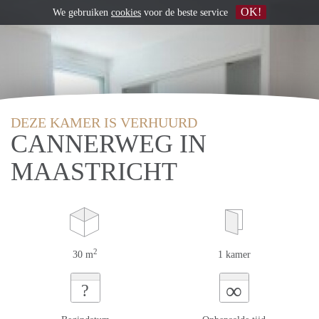
OK!
We gebruiken
cookies
voor de beste service
DEZE KAMER IS VERHUURD
CANNERWEG IN
MAASTRICHT
2
30 m
1 kamer
∞
?