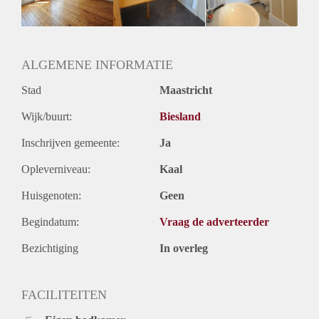
Huurtermijn
Onbepaalde termijn
Oplevering
Gestoffeerd
ALGEMENE INFORMATIE
Stad
Maastricht
Wijk/buurt:
Biesland
Inschrijven gemeente:
Ja
Opleverniveau:
Kaal
Huisgenoten:
Geen
Begindatum:
Vraag de adverteerder
Bezichtiging
In overleg
FACILITEITEN