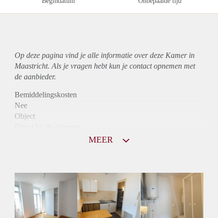
Begindatum
Onbepaalde tijd
Op deze pagina vind je alle informatie over deze Kamer in
Maastricht. Als je vragen hebt kun je contact opnemen met
de aanbieder.
Bemiddelingskosten
Nee
Object
Direct bij de eigenaar
Borg
MEER
555
Garantiestelling
Mogelijk
Huurtoeslag
Mogelijk
Inkomen eis
3,0 X De bruto huur