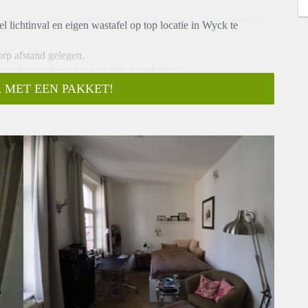
lichtinval en eigen wastafel op top locatie in Wyck te
orp afstand gelegen.
andere studenten (totaal dus 4 studenten).
ine die net zoals de keuken en badkamer gedeeld worden met
 MET EEN PAKKET!