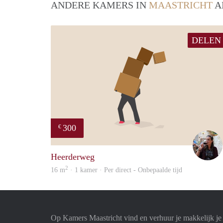
ANDERE KAMERS IN
MAASTRICHT
A
DELEN
300
€
Heerderweg
2
16 m
· 1 kamer · Per direct - Onbepaalde tijd
Op Kamers Maastricht vind en verhuur je makkelijk j