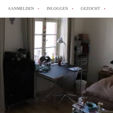
AANMELDEN
INLOGGEN
GEZOCHT
How to translate KamersMaastr
Wat is KamersMaastricht?
Hoeveel kost het om te reagere
Wat is de privacyverklaring v
Berekent KamersMaastricht ma
Alle veelgestelde vragen