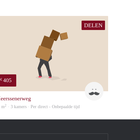
DELEN
405
€
sen
Mark
eerssenerweg
2
6 m
· 3 kamers · Per direct - Onbepaalde tijd