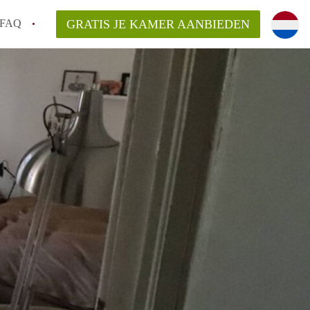
FAQ
GRATIS JE KAMER AANBIEDEN
icht!
n op een Kamer in Maastricht?
an KamersMaastricht?
kelaarsvergoeding/bemiddelingsvergoeding?