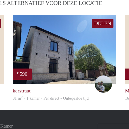
LS ALTERNATIEF VOOR DEZE LOCATIE
DELEN
590
€
Simone
Erwin Vos
kerstraat
M
2
81 m
· 1 kamer · Per direct - Onbepaalde tijd
1
e Kamer