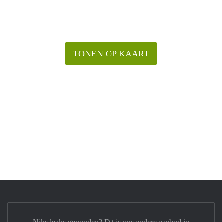
TONEN OP KAART
Niks leuks gevonden? Dit is ons andere aanbod in