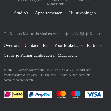
Maastricht:
Studio's
Appartementen
Huurwoningen
Op Kamers Maastricht vind en verhuur je makkelijk je Kamer
Over ons
Contact
Faq
Voor Makelaars
Partners
Gratis je Kamer aanbieden in Maastricht
© 2026 - Kamers Maastricht - KvK nr. 02094127 –
Nederland
Voorwaarden & privacy
Disclaimer
Spam & nep-accounts
Account verwijderen
Je rekent gemakkelijk af met Paypal
Je rekent gemakkelijk af met M
Je rekent gemakkelij
Je re