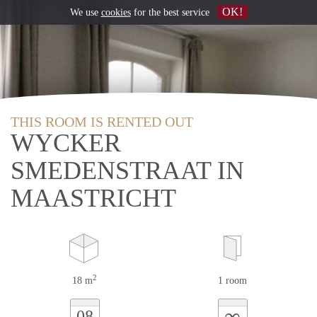
OK!
We use
cookies
for the best service
THIS ROOM IS RENTED OUT
WYCKER
SMEDENSTRAAT IN
MAASTRICHT
2
18 m
1 room
∞
08