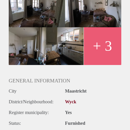
Meubels zijn eventueel ter overname.
+ 3
GENERAL INFORMATION
City
Maastricht
District/Neighbourhood:
Wyck
Register municipality:
Yes
Status:
Furnished