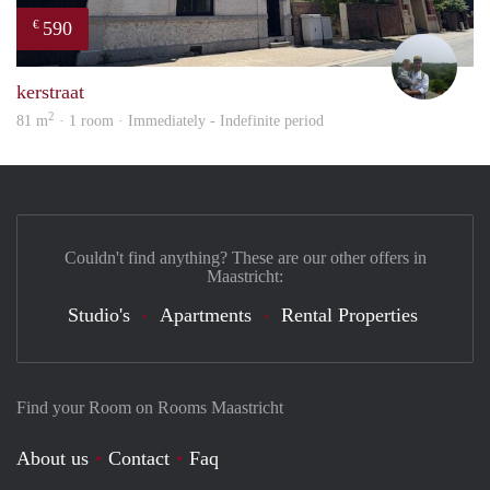
590
€
Erwi
kerstraat
2
81 m
· 1 room · Immediately - Indefinite period
Couldn't find anything? These are our other offers in
Maastricht:
Studio's
Apartments
Rental Properties
Find your Room on Rooms Maastricht
About us
Contact
Faq