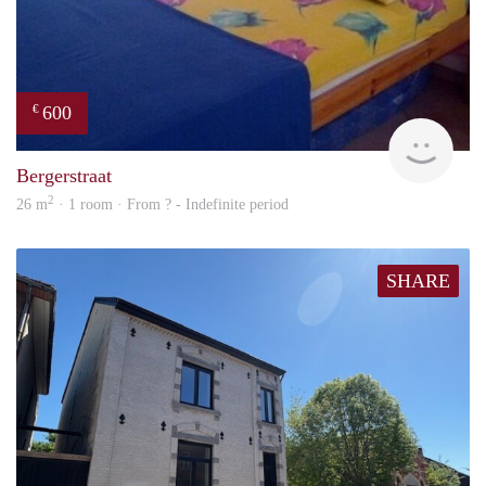
600
€
finde
Bergerstraat
2
26 m
· 1 room · From ? - Indefinite period
SHARE