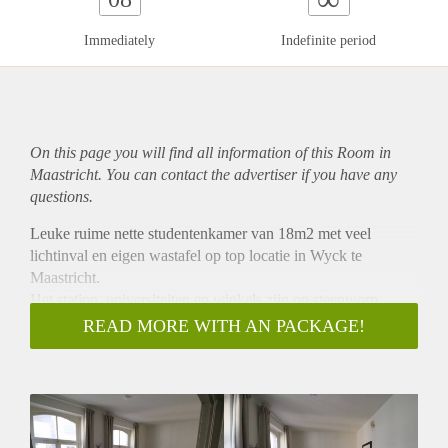
Immediately
Indefinite period
On this page you will find all information of this Room in
Maastricht. You can contact the advertiser if you have any
questions.
Leuke ruime nette studentenkamer van 18m2 met veel
lichtinval en eigen wastafel op top locatie in Wyck te
Maastricht.
Het station, universiteiten en winkels zijn op steenworp
afstand gelegen.
READ MORE WITH AN PACKAGE!
Keuken, toilet en badkamer worden gedeeld met drie andere
studenten (totaal dus 4 studenten).
De studentenwoning beschikt ook over een wasmachine die
net zoals de keuken en badkamer gedeeld worden met drie
medebewoners.