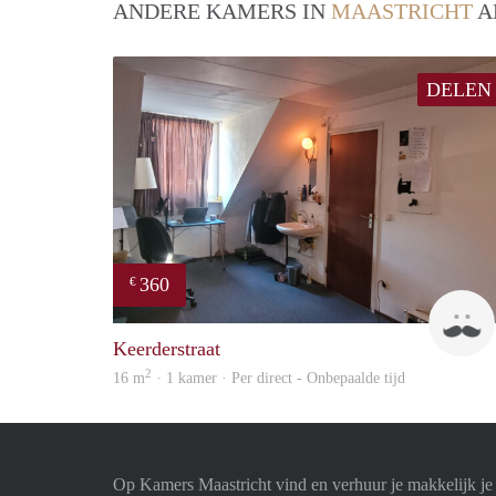
ANDERE KAMERS IN
MAASTRICHT
A
DELEN
360
€
Keerderstraat
2
16 m
· 1 kamer · Per direct - Onbepaalde tijd
Op Kamers Maastricht vind en verhuur je makkelijk j