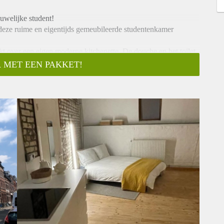
uwelijke student!
s deze ruime en eigentijds gemeubileerde studentenkamer
t over een eigen moderne kitchenette. De douche en het toilet
 MET EEN PAKKET!
uwelijke student!
nd.