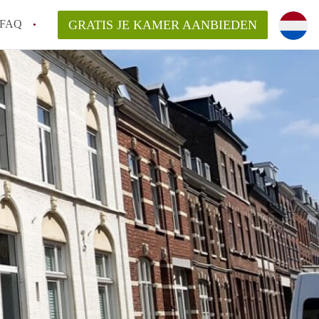
FAQ
GRATIS JE KAMER AANBIEDEN
icht!
n op een Kamer in Maastricht?
an KamersMaastricht?
kelaarsvergoeding/bemiddelingsvergoeding?