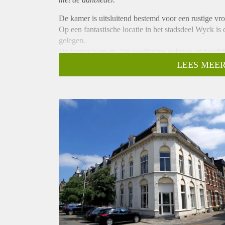
De kamer is uitsluitend bestemd voor een rustige vro
Op een fantastische locatie in het stadsdeel Wyck i
gelegen.
De kamer is op de 2de verdieping gelegen en beschik
worden gedeeld met 2 medebewoners.
LEES MEER
De kamer is uitsluitend bestemd voor een rustige vro
Huurgegevens:
- De huurprijs incl. G/W/E bedraagt € 835,- per maa
- De waarborgsom bedraagt € 1250,-
- Minimale huurtermijn 12 maanden.