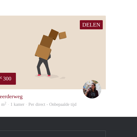
DELEN
300
€
Simone
eerderweg
2
6 m
· 1 kamer · Per direct - Onbepaalde tijd