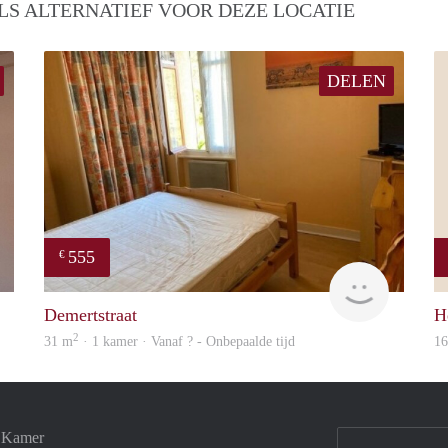
LS ALTERNATIEF VOOR DEZE LOCATIE
DELEN
555
€
Harry
finder
Demertstraat
H
2
31 m
· 1 kamer · Vanaf ? - Onbepaalde tijd
1
e Kamer