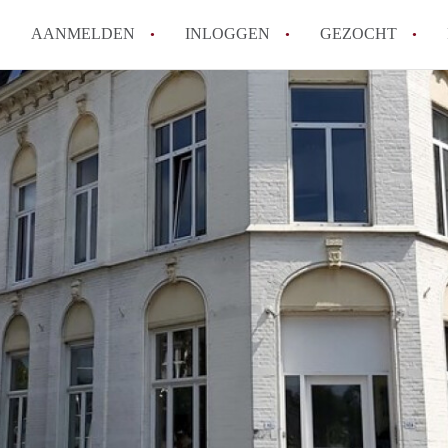
AANMELDEN
INLOGGEN
GEZOCHT
How to translate KamersMaastr
Wat is KamersMaastricht?
Hoeveel kost het om te reagere
Wat is de privacyverklaring v
Berekent KamersMaastricht ma
Alle veelgestelde vragen