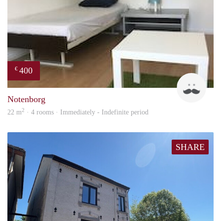
400
€
Roel
Notenborg
2
22 m
· 4 rooms · Immediately - Indefinite period
SHARE