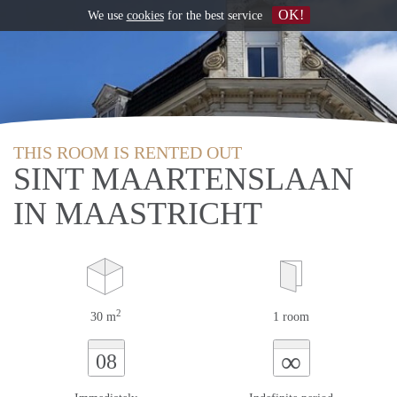
OK!
We use
cookies
for the best service
THIS ROOM IS RENTED OUT
SINT MAARTENSLAAN
IN MAASTRICHT
2
30 m
1 room
∞
08