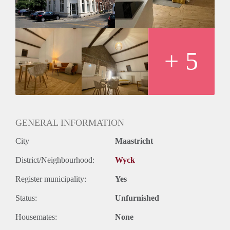
- Minimale huurtermijn 12 maanden.
+ 5
GENERAL INFORMATION
City
Maastricht
District/Neighbourhood:
Wyck
Register municipality:
Yes
Status:
Unfurnished
Housemates:
None