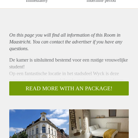
Immediately
Indefinite period
On this page you will find all information of this Room in
Maastricht. You can contact the advertiser if you have any
questions.
De kamer is uitsluitend bestemd voor een rustige vrouwelijke
student!
Op een fantastische locatie in het stadsdeel Wyck is deze
ruime en eigentijds gemeubileerde studentenkamer gelegen.
De kamer is op de 2de verdieping gelegen en beschikt over
READ MORE WITH AN PACKAGE!
een eigen moderne kitchenette. De douche en het toilet
worden gedeeld met 2 medebewoners.
De kamer is uitsluitend bestemd voor een rustige vrouwelijke
student!
Huurgegevens:
- De huurprijs incl. G/W/E bedraagt € 835,- per maand.
- De waarborgsom bedraagt € 1250,-