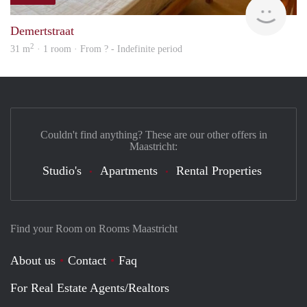
finde
Demertstraat
2
31 m
· 1 room · From ? - Indefinite period
Couldn't find anything? These are our other offers in
Maastricht:
Studio's
Apartments
Rental Properties
Find your Room on Rooms Maastricht
About us
Contact
Faq
For Real Estate Agents/Realtors