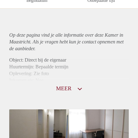
Begindatum
Onbepaalde tijd
Op deze pagina vind je alle informatie over deze Kamer in
Maastricht. Als je vragen hebt kun je contact opnemen met
de aanbieder.
Object: Direct bij de eigenaar
Huurtermijn: Bepaalde termijn
Oplevering: Zie foto
Inkomen eis: Nee
Borg: 1 maand
MEER
Bemiddeling kosten: Nee
Internet: Ja
Gedeelde keuken: Ja
Gedeelde Douche: Ja
Gedeelde woonkamer: Ja
Huisgenoten: Ja
Geslacht huisgenoten: Gemengd