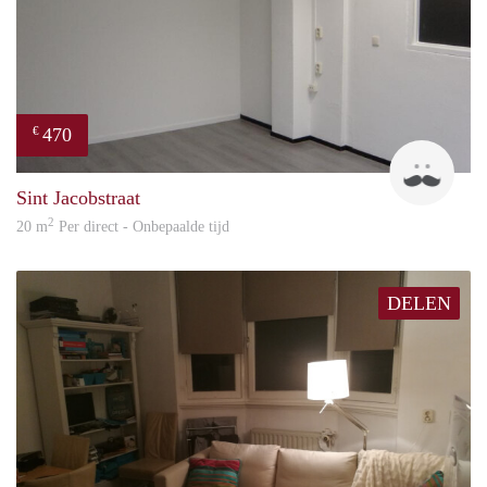
470
€
Robi
Sint Jacobstraat
2
20 m
Per direct - Onbepaalde tijd
DELEN