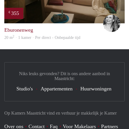
355
€
Janin
Eburonenweg
2
20 m
· 1 kamer · Per direct - Onbepaalde tijd
Niks leuks gevonden? Dit is ons andere aanbod in
Maastricht:
Studio's
Appartementen
Huurwoningen
Op Kamers Maastricht vind en verhuur je makkelijk je Kamer
Over ons
Contact
Faq
Voor Makelaars
Partners