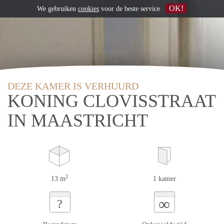
OK!
We gebruiken
cookies
voor de beste service
DEZE KAMER IS VERHUURD
KONING CLOVISSTRAAT
IN MAASTRICHT
2
13 m
1 kamer
∞
?