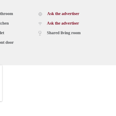
athroom
Ask the advertiser
tchen
Ask the advertiser
let
Shared living room
ont door