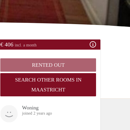
€ 406
incl. a month
RENTED OUT
SEARCH OTHER ROOMS IN
MAASTRICHT
Woning
joined 2 years ago