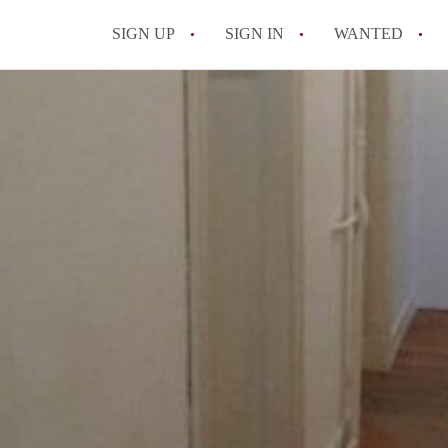
SIGN UP
SIGN IN
WANTED
All FAQs