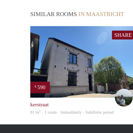
SIMILAR ROOMS
IN MAASTRICHT
SHARE
590
€
kerstraat
2
81 m
· 1 room · Immediately - Indefinite period