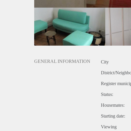
GENERAL INFORMATION
City
District/Neighb
Register municip
Status:
Housemates:
Starting date:
Viewing