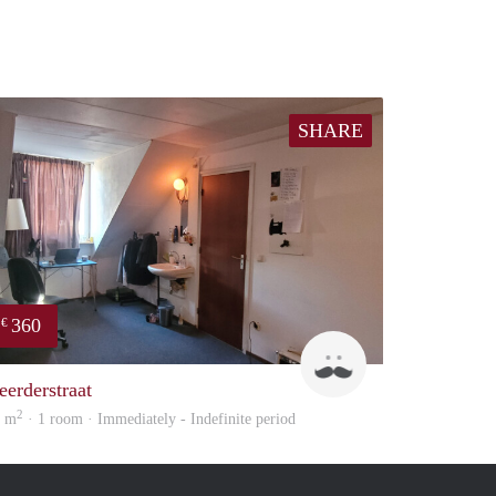
SHARE
360
€
Harry
eerderstraat
2
6 m
· 1 room · Immediately - Indefinite period