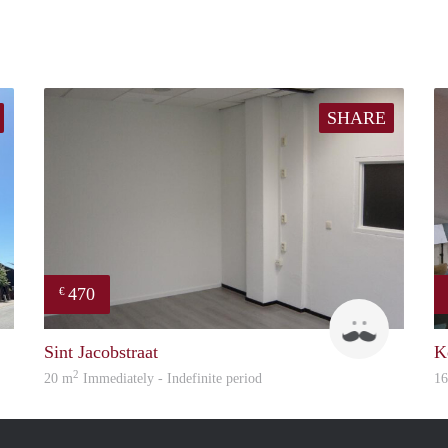
SHARE
470
€
Erwin Vossen
Robin
Sint Jacobstraat
K
2
20 m
Immediately - Indefinite period
1