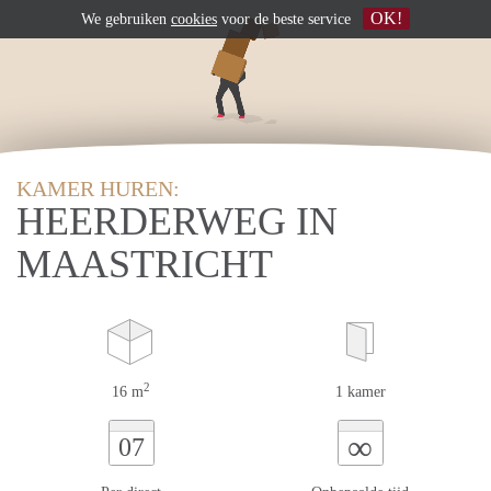
OK!
We gebruiken
cookies
voor de beste service
KAMER HUREN:
HEERDERWEG IN
MAASTRICHT
2
16 m
1 kamer
∞
07