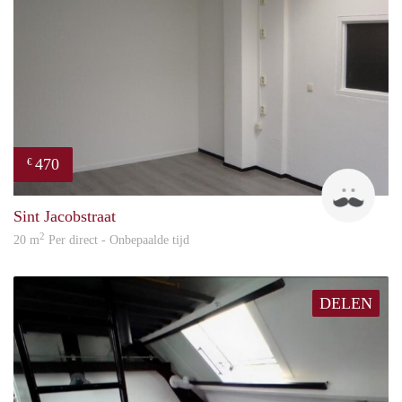
470
€
Robi
Sint Jacobstraat
2
20 m
Per direct - Onbepaalde tijd
DELEN