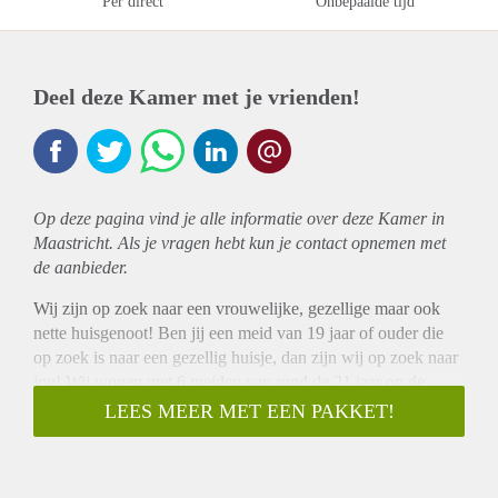
Per direct
Onbepaalde tijd
Deel deze Kamer met je vrienden!
Op deze pagina vind je alle informatie over deze Kamer in
Maastricht. Als je vragen hebt kun je contact opnemen met
de aanbieder.
Wij zijn op zoek naar een vrouwelijke, gezellige maar ook
nette huisgenoot! Ben jij een meid van 19 jaar of ouder die
op zoek is naar een gezellig huisje, dan zijn wij op zoek naar
jou! Wij wonen met 6 meiden van rond de 21 jaar op de
Heerderweg in Maastricht, precies tussen het station en
LEES MEER MET EEN PAKKET!
FHML/AZM in. Daarnaast zijn ook de Lidl en Appie om de
hoek! We vinden het fijn om samen te eten (doen we
eigenlijk iedere avond) en zoeken dan ook iemand die dit ook