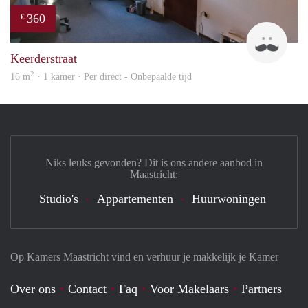
360
€
Harr
Keerderstraat
2
16 m
· 1 kamer · Per direct - Onbepaalde tijd
Niks leuks gevonden? Dit is ons andere aanbod in
Maastricht:
Studio's
Appartementen
Huurwoningen
Op Kamers Maastricht vind en verhuur je makkelijk je Kamer
Over ons
Contact
Faq
Voor Makelaars
Partners