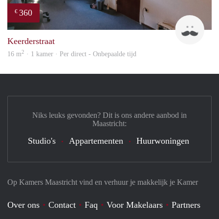
360
€
Harr
Keerderstraat
2
16 m
· 1 kamer · Per direct - Onbepaalde tijd
Niks leuks gevonden? Dit is ons andere aanbod in
Maastricht:
Studio's
Appartementen
Huurwoningen
Op Kamers Maastricht vind en verhuur je makkelijk je Kamer
Over ons
Contact
Faq
Voor Makelaars
Partners