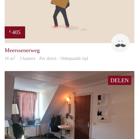
405
€
Mark
Meerssenerweg
2
16 m
· 3 kamers · Per direct - Onbepaalde tijd
DELEN