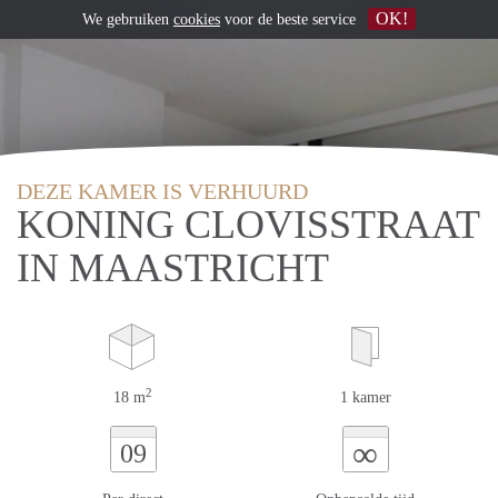
OK!
We gebruiken
cookies
voor de beste service
DEZE KAMER IS VERHUURD
KONING CLOVISSTRAAT
IN MAASTRICHT
2
18 m
1 kamer
∞
09