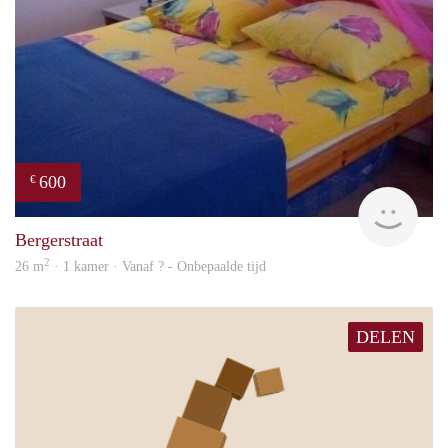
600
€
finde
Bergerstraat
2
26 m
· 1 kamer · Vanaf ? - Onbepaalde tijd
DELEN