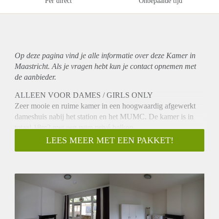
Per direct
Onbepaalde tijd
Op deze pagina vind je alle informatie over deze Kamer in
Maastricht. Als je vragen hebt kun je contact opnemen met
de aanbieder.
ALLEEN VOOR DAMES / GIRLS ONLY
Zeer mooie en ruime kamer in een hoogwaardig afgewerkt
dameshuis nabij het station en het MUMC. De kamer is in
totaal 18m2 met een ruim privé balkon.
Supermarkten zijn nabij en parkeren kan gratis voor de deur.
LEES MEER MET EEN PAKKET!
Je deelt de gezamenlijke voorzieningen zoals de keuken met
alle apparatuur en de badkamer met apart toilet in het huis
met vier (4) andere dames. Was en droogmachine bevind zich
in de kelder.
Kamer kan ook gemeubileerd gehuurd worden door
overname van de meubels voor €450,00.