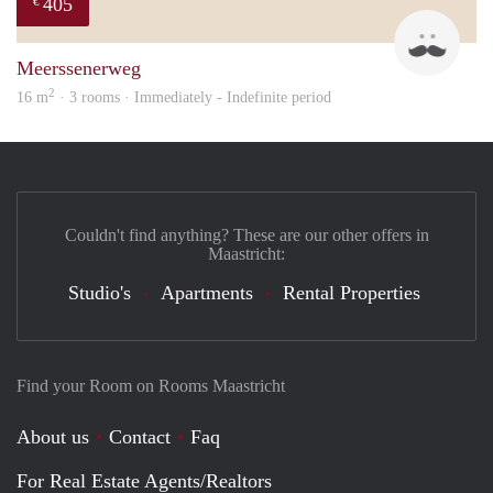
405
€
Mark
Meerssenerweg
2
16 m
· 3 rooms · Immediately - Indefinite period
Couldn't find anything? These are our other offers in
Maastricht:
Studio's
Apartments
Rental Properties
Find your Room on Rooms Maastricht
About us
Contact
Faq
For Real Estate Agents/Realtors