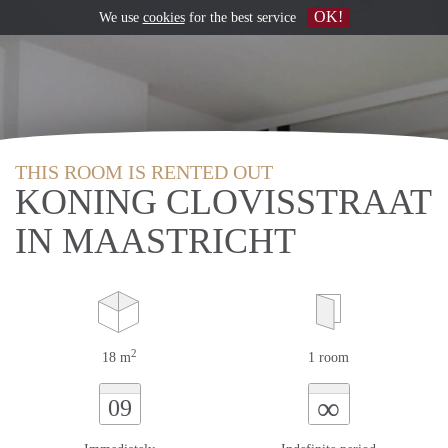
OK!
We use
cookies
for the best service
THIS ROOM IS RENTED OUT
KONING CLOVISSTRAAT
IN MAASTRICHT
2
18 m
1 room
∞
09