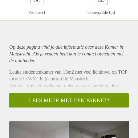
Per direct
Onbepaalde tijd
Op deze pagina vind je alle informatie over deze Kamer in
Maastricht. Als je vragen hebt kun je contact opnemen met
de aanbieder.
Leuke studentenkamer van 13m2 met veel lichtinval op TOP
locatie in WYCK (centrum) te Maastricht.
Keuken, toilet en badkamer delen met drie anderen, deze
worden altijd netjes en schoon gehouden.
De studentenwoning beschikt ook over een wasmachine die,
LEES MEER MET EEN PAKKET!
net zoals de keuken en badkamer, gedeeld wordt met drie
medebewoners.
Het station, universiteiten en winkels zijn op steenworp
afstand gelegen.
Ideaal voor 3 bevriende studenten, want er zijn momenteel 3