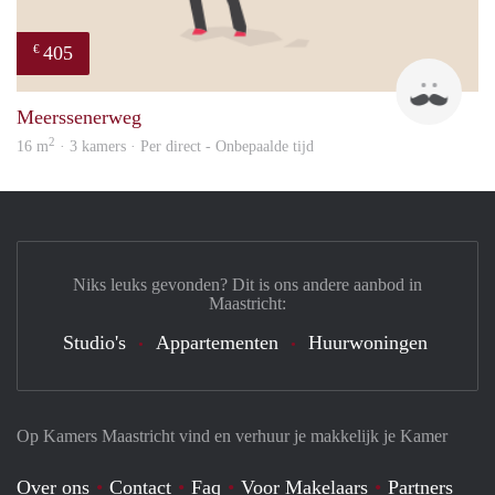
405
€
Mark
Meerssenerweg
2
16 m
· 3 kamers · Per direct - Onbepaalde tijd
Niks leuks gevonden? Dit is ons andere aanbod in
Maastricht:
Studio's
Appartementen
Huurwoningen
Op Kamers Maastricht vind en verhuur je makkelijk je Kamer
Over ons
Contact
Faq
Voor Makelaars
Partners