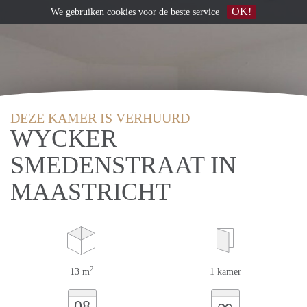
OK!
We gebruiken
cookies
voor de beste service
DEZE KAMER IS VERHUURD
WYCKER
SMEDENSTRAAT IN
MAASTRICHT
2
13 m
1 kamer
∞
08