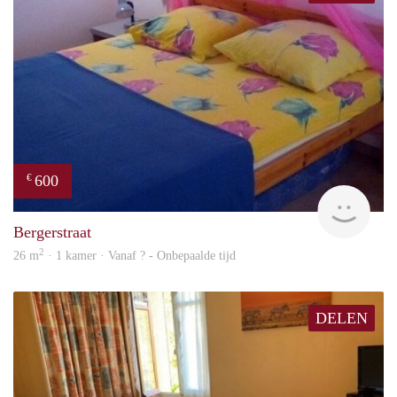
600
€
finde
Bergerstraat
2
26 m
· 1 kamer · Vanaf ? - Onbepaalde tijd
DELEN