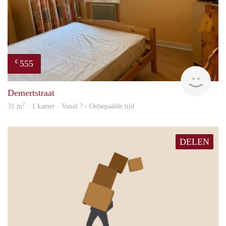
555
€
finde
Demertstraat
2
31 m
· 1 kamer · Vanaf ? - Onbepaalde tijd
DELEN