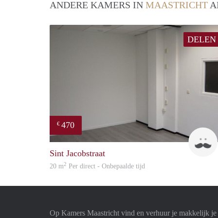
ANDERE KAMERS IN
MAASTRICHT
A
DELEN
470
€
Sint Jacobstraat
2
20 m
Per direct - Onbepaalde tijd
Op Kamers Maastricht vind en verhuur je makkelijk j