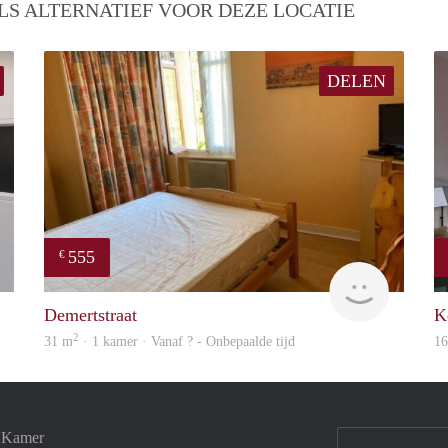
LS ALTERNATIEF VOOR DEZE LOCATIE
DELEN
555
€
Robin
finder
Demertstraat
K
2
31 m
· 1 kamer · Vanaf ? - Onbepaalde tijd
1
e Kamer