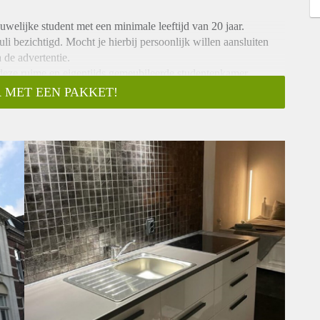
uwelijke student met een minimale leeftijd van 20 jaar.
i bezichtigd. Mocht je hierbij persoonlijk willen aansluiten
a de advertentie.
s deze ruime en eigentijds gemeubileerde studentenkamer
 MET EEN PAKKET!
t over een eigen moderne kitchenette. De douche, het toilet en
s.
nd.
n (verlengen is niet mogelijk).