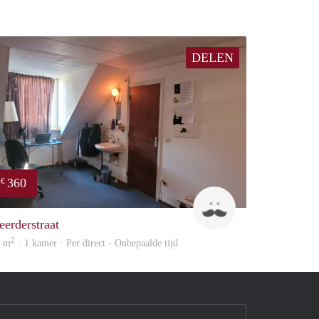
DELEN
360
€
Harry
eerderstraat
2
6 m
· 1 kamer · Per direct - Onbepaalde tijd