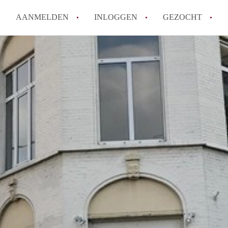
AANMELDEN
INLOGGEN
GEZOCHT
How to translate KamersMaastr
Wat is KamersMaastricht?
Hoeveel kost het om te reagere
Wat is de privacyverklaring v
Berekent KamersMaastricht ma
Alle veelgestelde vragen