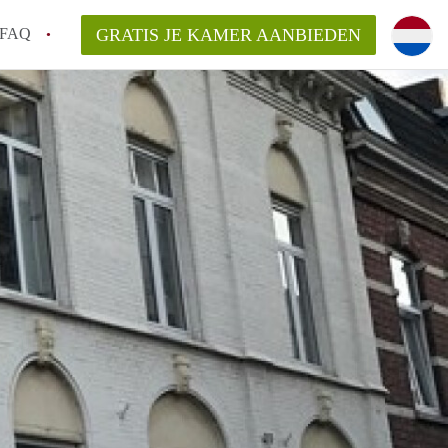
FAQ
GRATIS JE KAMER AANBIEDEN
icht!
n op een Kamer in Maastricht?
an KamersMaastricht?
kelaarsvergoeding/bemiddelingsvergoeding?