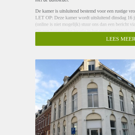
De kamer is uitsluitend bestemd voor een rustige vro
LET OP: Deze kamer wordt uitsluitend dinsdag 16 jul
(online is niet mogelijk) stuur ons dan een bericht vi
Op een fantastische locatie in het stadsdeel Wyck i
gelegen.
LEES MEER
De kamer is op de 2de verdieping gelegen en beschik
de wasmachine worden gedeeld met 2 medebewoner
Huurgegevens:
- De huurprijs incl. G/W/E bedraagt € 795,- per maa
- De waarborgsom bedraagt € 1192,50
- Uitsluitend te huur voor een periode van 12 maande