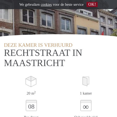
OK!
We gebruiken
cookies
voor de beste service
DEZE KAMER IS VERHUURD
RECHTSTRAAT IN
MAASTRICHT
2
20 m
1 kamer
∞
08