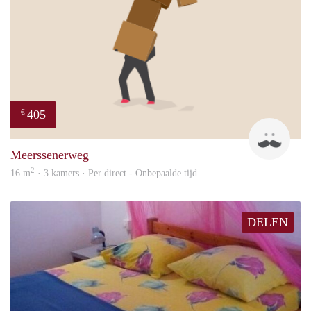
405
€
Mark
Meerssenerweg
2
16 m
· 3 kamers · Per direct - Onbepaalde tijd
DELEN