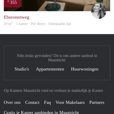
355
€
Janin
Eburonenweg
2
20 m
· 1 kamer · Per direct - Onbepaalde tijd
Niks leuks gevonden? Dit is ons andere aanbod in
Maastricht:
Studio's
Appartementen
Huurwoningen
Op Kamers Maastricht vind en verhuur je makkelijk je Kamer
Over ons
Contact
Faq
Voor Makelaars
Partners
Gratis je Kamer aanbieden in Maastricht