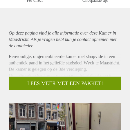
Per direct
Onbepaalde tijd
Op deze pagina vind je alle informatie over deze Kamer in
Maastricht. Als je vragen hebt kun je contact opnemen met
de aanbieder.
Eenvoudige, ongemeubileerde kamer met slaapvide in een
authentiek pand in het geliefde stadsdeel Wyck te Maastricht.
De kamer is gelegen op de 3de verdieping.
De nette ruime badkamer met separaat toilet dient men te
delen met 2 medebewoner en is v.v. een douche en wastafel.
LEES MEER MET EEN PAKKET!
Bijzonderheden:
- Wasmachine en droger kan tegen een vergoeding van € 17,-
per maand gebruikt worden tezamen met de overige
bewoners.
Huurgegevens:
- De huurprijs incl. GWE bedraagt € 565,- per maand.
- Waarborgsom bedraagt € 565-