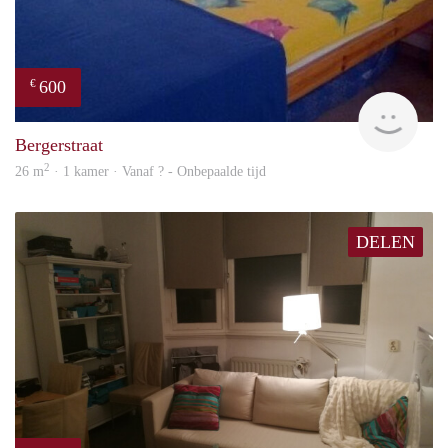
600
€
finde
Bergerstraat
2
26 m
· 1 kamer · Vanaf ? - Onbepaalde tijd
DELEN