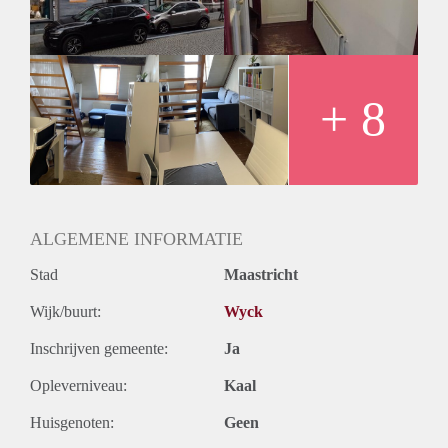
- UITSLUITEND beschikbaar per 1 november.
- UITSLUITEND BESCHIKBAAR VOOR 1 RUSTIGE
STUDENT.
+ 8
ALGEMENE INFORMATIE
Stad
Maastricht
Wijk/buurt:
Wyck
Inschrijven gemeente:
Ja
Opleverniveau:
Kaal
Huisgenoten:
Geen