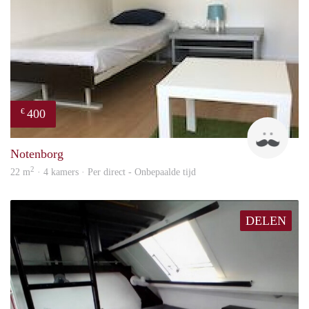
400
€
Roel
Notenborg
2
22 m
· 4 kamers · Per direct - Onbepaalde tijd
DELEN