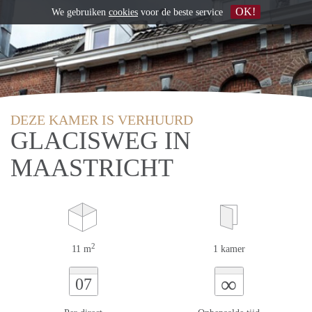
OK!
We gebruiken
cookies
voor de beste service
DEZE KAMER IS VERHUURD
GLACISWEG IN
MAASTRICHT
2
11 m
1 kamer
∞
07