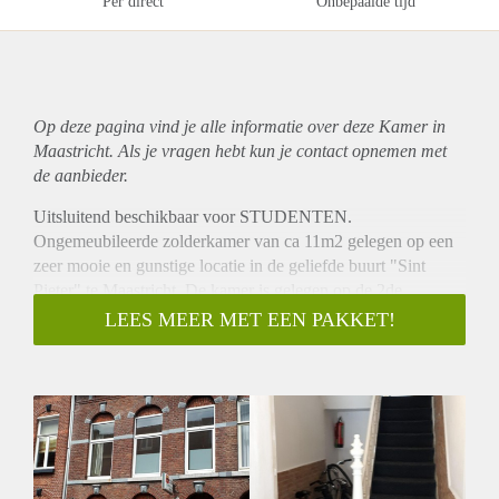
Per direct
Onbepaalde tijd
Op deze pagina vind je alle informatie over deze Kamer in
Maastricht. Als je vragen hebt kun je contact opnemen met
de aanbieder.
Uitsluitend beschikbaar voor STUDENTEN.
Ongemeubileerde zolderkamer van ca 11m2 gelegen op een
zeer mooie en gunstige locatie in de geliefde buurt "Sint
Pieter" te Maastricht. De kamer is gelegen op de 2de
verdieping achterzijde en is voorzien van een laminaatvloer
LEES MEER MET EEN PAKKET!
en een eigen keukenblok met koelkast.
Ook is er een gezamenlijke keuken om te kunnen koken en
een gezamenlijke wasmachine.
Badkamer is voorzien van een inloopdouche en wastafel. De
toilet is separaat. Dit alles dient te worden gedeeld met 3
medebewoners.
De huurprijs incl. GWE bedraagt € 420,- Waarborgsom