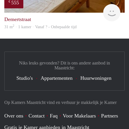
555
€
finde
Demertstraat
2
31 m
· 1 kamer · Vanaf ? - Onbepaalde tijd
Niks leuks gevonden? Dit is ons andere aanbod in
Maastricht:
Studio's
Appartementen
Huurwoningen
Op Kamers Maastricht vind en verhuur je makkelijk je Kamer
Over ons
Contact
Faq
Voor Makelaars
Partners
Gratis je Kamer aanbieden in Maastricht