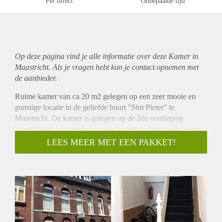
Per direct
Onbepaalde tijd
Op deze pagina vind je alle informatie over deze Kamer in
Maastricht. Als je vragen hebt kun je contact opnemen met
de aanbieder.
Ruime kamer van ca 20 m2 gelegen op een zeer mooie en
gunstige locatie in de geliefde buurt "Sint Pieter" te
Maastricht. De kamer is gelegen op de 2de verdieping
voorzijde en is voorzien van een laminaatvloer en een eigen
keukenblok met koelkast.
LEES MEER MET EEN PAKKET!
Ook is er een gezamenlijke keuken om te kunnen koken en
een gezamenlijke wasmachine.
Badkamer is voorzien van een inloopdouche en wastafel. De
toilet is separaat. Dit alles dient te worden gedeeld met 3
medebewoners.
De huurprijs incl. GWE bedraagt € 475,- Waarborgsom
gelijk aan 1 maandhuur.