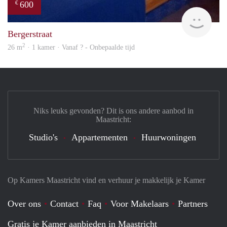
600
€
finde
Bergerstraat
2
26 m
· 1 kamer · Vanaf ? - Onbepaalde tijd
Niks leuks gevonden? Dit is ons andere aanbod in
Maastricht:
Studio's
Appartementen
Huurwoningen
Op Kamers Maastricht vind en verhuur je makkelijk je Kamer
Over ons
Contact
Faq
Voor Makelaars
Partners
Gratis je Kamer aanbieden in Maastricht