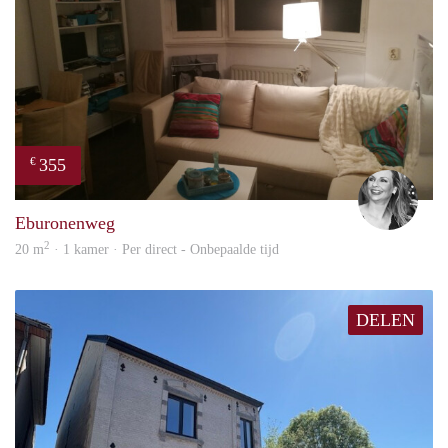
355
€
Janin
Eburonenweg
2
20 m
· 1 kamer · Per direct - Onbepaalde tijd
DELEN