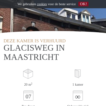
OK!
We gebruiken
cookies
voor de beste service
DEZE KAMER IS VERHUURD
GLACISWEG IN
MAASTRICHT
2
20 m
1 kamer
∞
07