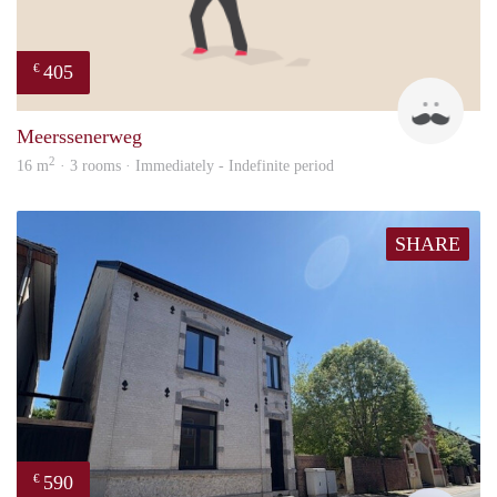
405
€
Mark
Meerssenerweg
2
16 m
· 3 rooms · Immediately - Indefinite period
SHARE
590
€