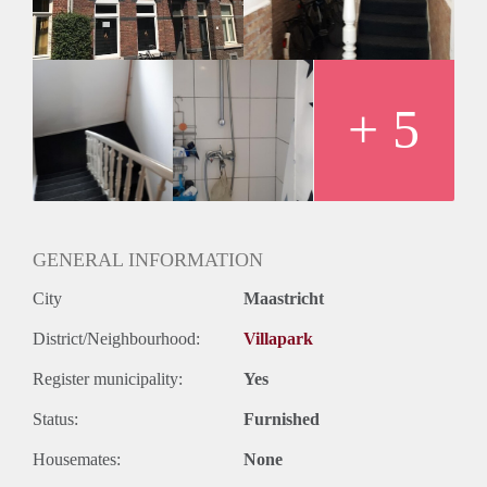
+ 5
GENERAL INFORMATION
City
Maastricht
District/Neighbourhood:
Villapark
Register municipality:
Yes
Status:
Furnished
Housemates:
None