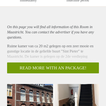
Immediately
Indefinite period
On this page you will find all information of this Room in
Maastricht. You can contact the advertiser if you have any
questions.
Ruime kamer van ca 20 m2 gelegen op een zeer mooie en
gunstige locatie in de geliefde buurt "Sint Pieter" te
Maastricht. De kamer is gelegen op de 2de verdieping
voorzijde en is voorzien van een laminaatvloer en een eigen
keukenblok met koelkast.
READ MORE WITH AN PACKAGE!
Ook is er een gezamenlijke keuken om te kunnen koken en
een gezamenlijke wasmachine.
Badkamer is voorzien van een inloopdouche en wastafel. De
toilet is separaat. Dit alles dient te worden gedeeld met 3
medebewoners.
De huurprijs incl. GWE bedraagt € 475,- Waarborgsom
gelijk aan 1 maandhuur.