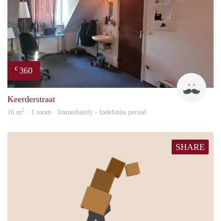
360
€
Harr
Keerderstraat
2
16 m
· 1 room · Immediately - Indefinite period
SHARE