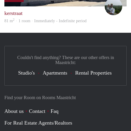
Erwi
kerstraat
2
81 m
· 1 room · Immediately - Indefinite period
Couldn't find anything? These are our other offers in
Maastricht:
Studio's
Apartments
Rental Properties
Find your Room on Rooms Maastricht
About us
Contact
Faq
For Real Estate Agents/Realtors