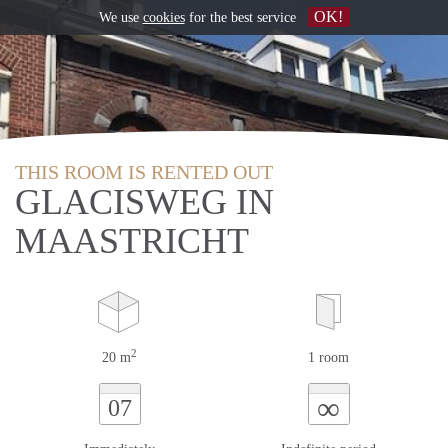
OK!
We use
cookies
for the best service
THIS ROOM IS RENTED OUT
GLACISWEG IN
MAASTRICHT
2
20 m
1 room
∞
07