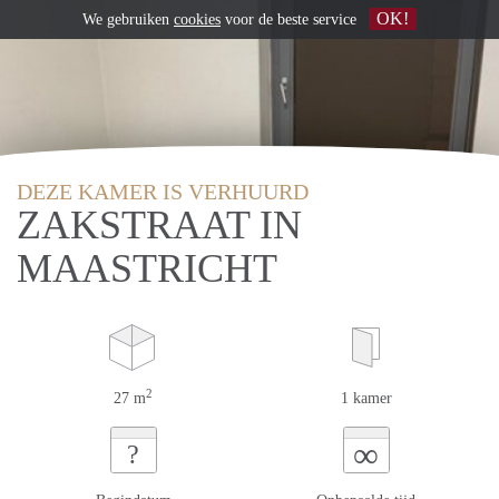
OK!
We gebruiken
cookies
voor de beste service
DEZE KAMER IS VERHUURD
ZAKSTRAAT IN
MAASTRICHT
2
27 m
1 kamer
∞
?