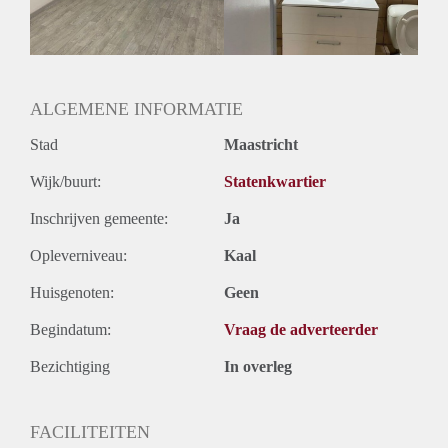
Huurtermijn
Onbepaalde termijn
Oplevering
Gestoffeerd
ALGEMENE INFORMATIE
Stad
Maastricht
Wijk/buurt:
Statenkwartier
Inschrijven gemeente:
Ja
Opleverniveau:
Kaal
Huisgenoten:
Geen
Begindatum:
Vraag de adverteerder
Bezichtiging
In overleg
FACILITEITEN