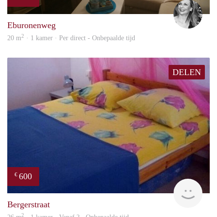
Janin
Eburonenweg
2
20 m
· 1 kamer · Per direct - Onbepaalde tijd
DELEN
600
€
finde
Bergerstraat
2