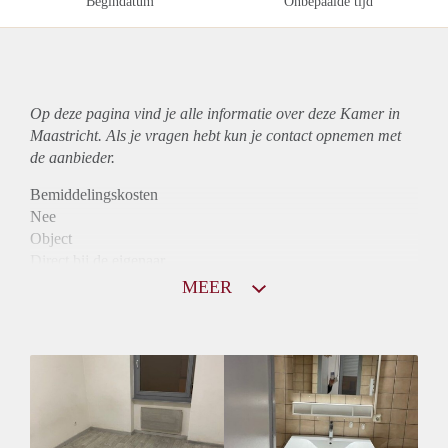
Begindatum
Onbepaalde tijd
Op deze pagina vind je alle informatie over deze Kamer in
Maastricht. Als je vragen hebt kun je contact opnemen met
de aanbieder.
Bemiddelingskosten
Nee
Object
Direct bij de eigenaar
Borg
MEER
440
Garantiestelling
Mogelijk
Huurtoeslag
Mogelijk
Inkomen eis
2,8 X De bruto huur