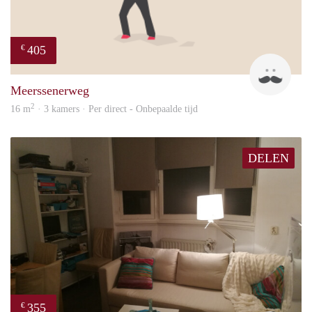
405
€
Mark
Meerssenerweg
2
16 m
· 3 kamers · Per direct - Onbepaalde tijd
DELEN
355
€