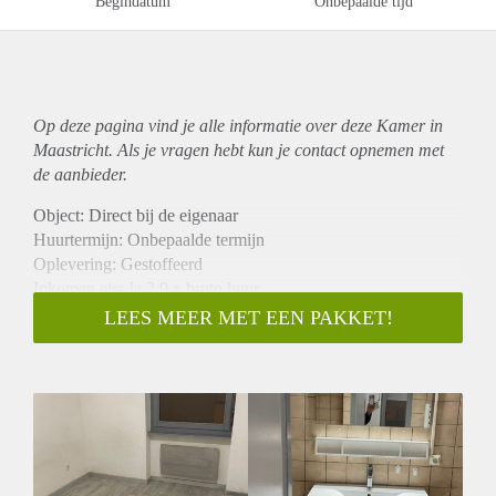
Begindatum
Onbepaalde tijd
Op deze pagina vind je alle informatie over deze Kamer in
Maastricht. Als je vragen hebt kun je contact opnemen met
de aanbieder.
Object: Direct bij de eigenaar
Huurtermijn: Onbepaalde termijn
Oplevering: Gestoffeerd
Inkomen eis: Ja 2,9 x bruto huur
Garantiestelling mogelijk: Ja
LEES MEER MET EEN PAKKET!
Borg: 1 maand
Bemiddeling kosten: Nee
Internet: Ja
Gedeelde keuken: Nee
Gedeelde Douche: Nee
Gedeelde woonkamer: Nee
Huisgenoten: Nee