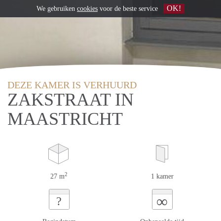
OK!
We gebruiken
cookies
voor de beste service
DEZE KAMER IS VERHUURD
ZAKSTRAAT IN
MAASTRICHT
2
27 m
1 kamer
∞
?