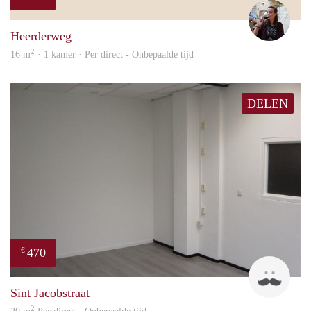
Simo
Heerderweg
2
16 m
· 1 kamer · Per direct - Onbepaalde tijd
DELEN
470
€
Robi
Sint Jacobstraat
2