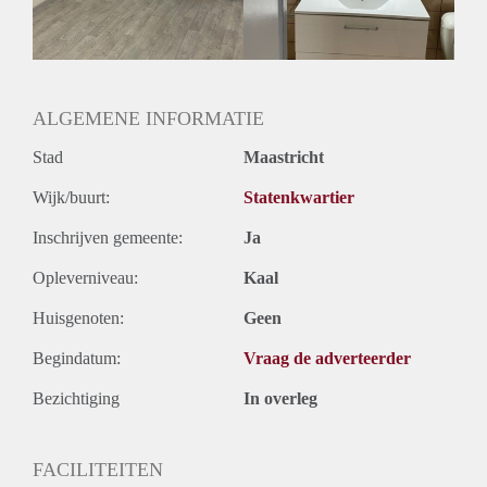
Geslacht huisgenoten: N.v.t.
ALGEMENE INFORMATIE
Stad
Maastricht
Wijk/buurt:
Statenkwartier
Inschrijven gemeente:
Ja
Opleverniveau:
Kaal
Huisgenoten:
Geen
Begindatum:
Vraag de adverteerder
Bezichtiging
In overleg
FACILITEITEN