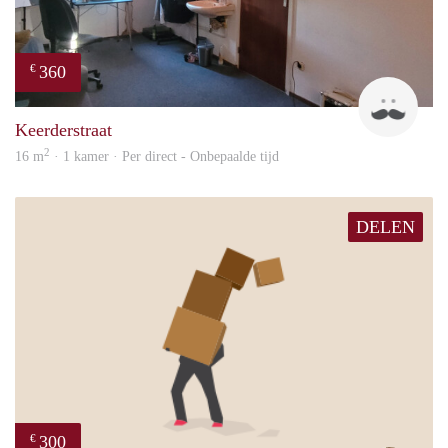
360
€
Harr
Keerderstraat
2
16 m
· 1 kamer · Per direct - Onbepaalde tijd
DELEN
300
€