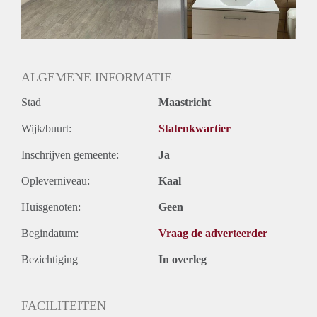
Geslacht huisgenoten: N.v.t.
ALGEMENE INFORMATIE
Stad
Maastricht
Wijk/buurt:
Statenkwartier
Inschrijven gemeente:
Ja
Opleverniveau:
Kaal
Huisgenoten:
Geen
Begindatum:
Vraag de adverteerder
Bezichtiging
In overleg
FACILITEITEN