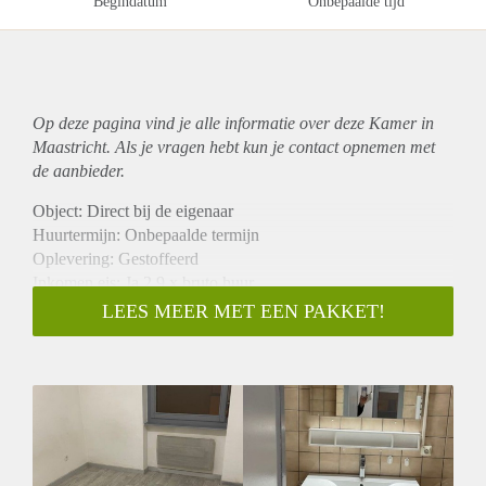
Begindatum
Onbepaalde tijd
Op deze pagina vind je alle informatie over deze Kamer in
Maastricht. Als je vragen hebt kun je contact opnemen met
de aanbieder.
Object: Direct bij de eigenaar
Huurtermijn: Onbepaalde termijn
Oplevering: Gestoffeerd
Inkomen eis: Ja 2,9 x bruto huur
Garantiestelling mogelijk: Ja
LEES MEER MET EEN PAKKET!
Borg: 1 maand
Bemiddeling kosten: Nee
Internet: Ja
Gedeelde keuken: Nee
Gedeelde Douche: Nee
Gedeelde woonkamer: Nee
Huisgenoten: Nee