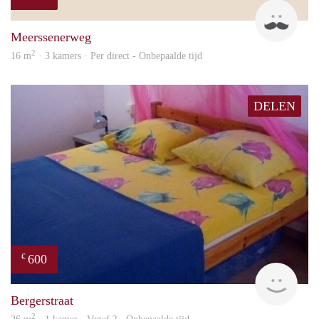
Mark
Meerssenerweg
2
16 m
· 3 kamers · Per direct - Onbepaalde tijd
DELEN
600
€
finde
Bergerstraat
2