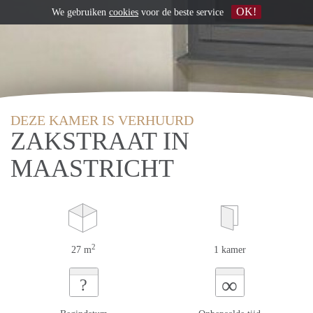
OK!
We gebruiken
cookies
voor de beste service
DEZE KAMER IS VERHUURD
ZAKSTRAAT IN
MAASTRICHT
2
27 m
1 kamer
∞
?