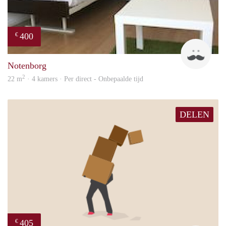
400
€
Roel
Notenborg
2
22 m
· 4 kamers · Per direct - Onbepaalde tijd
DELEN
405
€