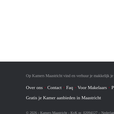
Op Kamers Maastricht vind en verhuur je makkelijk j
Over ons
Contact
Faq
Voor Makelaars
P
Gratis je Kamer aanbieden in Maastricht
© 2026 - Kamers Maastricht - KvK nr. 02094127 –
Nederla