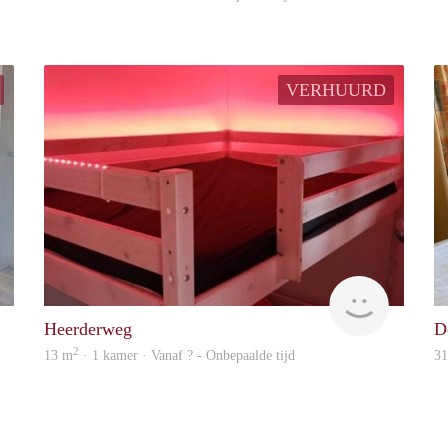
VERHUURD
Woning
Woning
Heerderweg
D
2
13 m
· 1 kamer · Vanaf ? - Onbepaalde tijd
3