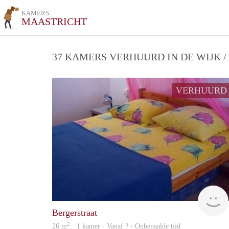
KAMERS
MAASTRICHT
37 KAMERS VERHUURD IN DE WIJK 
VERHUURD
Bergerstraat
2
26 m
· 1 kamer · Vanaf ? - Onbepaalde tijd