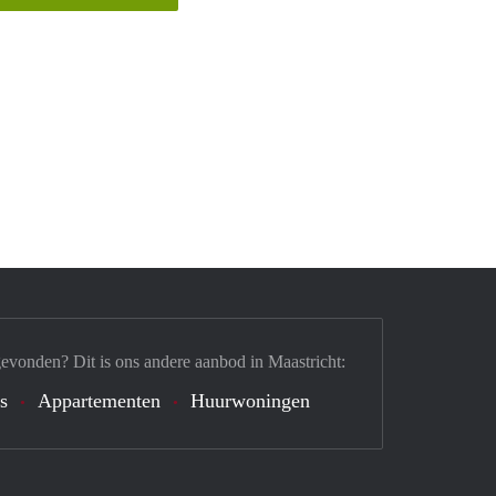
gevonden? Dit is ons andere aanbod in Maastricht:
's
Appartementen
Huurwoningen