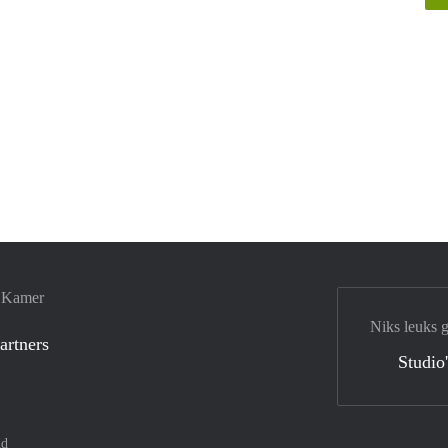
e Kamer
Niks leuks 
artners
Studio
nd