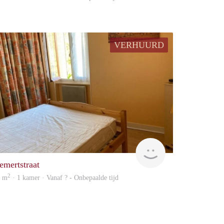
VERHUURD
Woning
emertstraat
2
1 m
· 1 kamer · Vanaf ? - Onbepaalde tijd