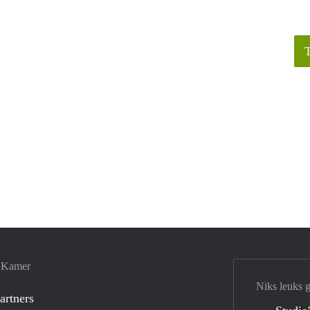
e Kamer
Niks leuks 
artners