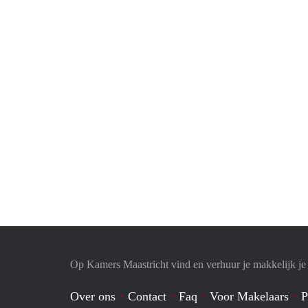
Op Kamers Maastricht vind en verhuur je makkelijk j
Over ons
Contact
Faq
Voor Makelaars
P