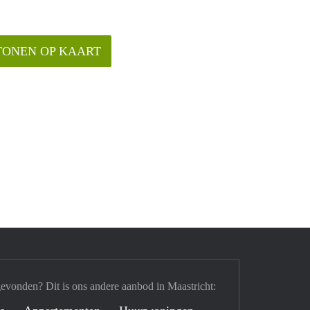
TONEN OP KAART
gevonden? Dit is ons andere aanbod in Maastricht: