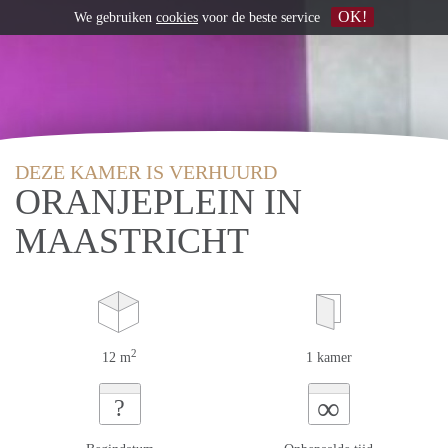
OK!
We gebruiken
cookies
voor de beste service
DEZE KAMER IS VERHUURD
ORANJEPLEIN IN
MAASTRICHT
2
12 m
1 kamer
∞
?