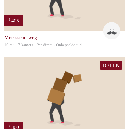
405
€
Mark
Meerssenerweg
2
16 m
· 3 kamers · Per direct - Onbepaalde tijd
DELEN
300
€