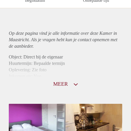
Begindatum
Onbepaalde tijd
Op deze pagina vind je alle informatie over deze Kamer in
Maastricht. Als je vragen hebt kun je contact opnemen met
de aanbieder.
Object: Direct bij de eigenaar
Huurtermijn: Bepaalde termijn
Oplevering: Zie foto
Inkomen eis: Nee
Borg: 1 maand
MEER
Bemiddeling kosten: Nee
Internet: Ja
Gedeelde keuken: Ja
Gedeelde Douche: Ja
Gedeelde woonkamer: Ja
Huisgenoten: Ja
Geslacht huisgenoten: Gemengd