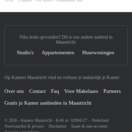
16 m
· 1 kamer · Per direct - Onbepaalde tijd
Niks leuks gevonden? Dit is ons andere aanbod in
Maastricht:
Studio's
Appartementen
Huurwoningen
Op Kamers Maastricht vind en verhuur je makkelijk je Kamer
Over ons
Contact
Faq
Voor Makelaars
Partners
Gratis je Kamer aanbieden in Maastricht
© 2026 - Kamers Maastricht - KvK nr. 02094127 –
Nederland
Voorwaarden & privacy
Disclaimer
Spam & nep-accounts