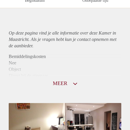
Begindatum
Onbepaalde tijd
Op deze pagina vind je alle informatie over deze Kamer in
Maastricht. Als je vragen hebt kun je contact opnemen met
de aanbieder.
Bemiddelingskosten
Nee
Object
Direct bij de eigenaar
Borg
MEER
430
Garantiestelling
Niet mogelijk
Huurtoeslag
Niet mogelijk
Inkomen eis
N.V.T.