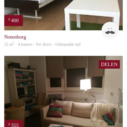
400
€
Roel
Notenborg
2
22 m
· 4 kamers · Per direct - Onbepaalde tijd
DELEN
355
€