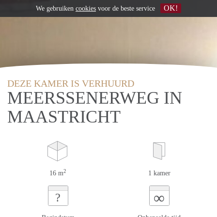
OK!
We gebruiken
cookies
voor de beste service
DEZE KAMER IS VERHUURD
MEERSSENERWEG IN
MAASTRICHT
2
16 m
1 kamer
∞
?