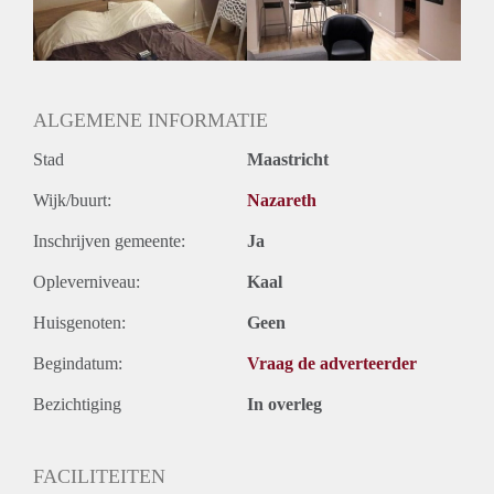
Huurtermijn
Onbepaalde termijn
Oplevering
Gestoffeerd
ALGEMENE INFORMATIE
Stad
Maastricht
Wijk/buurt:
Nazareth
Inschrijven gemeente:
Ja
Opleverniveau:
Kaal
Huisgenoten:
Geen
Begindatum:
Vraag de adverteerder
Bezichtiging
In overleg
FACILITEITEN