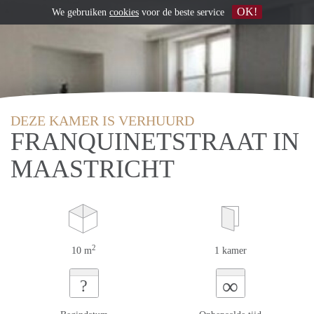
OK!
We gebruiken
cookies
voor de beste service
DEZE KAMER IS VERHUURD
FRANQUINETSTRAAT IN
MAASTRICHT
2
10 m
1 kamer
∞
?