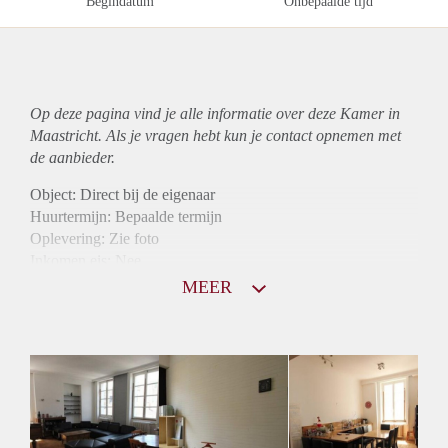
Begindatum
Onbepaalde tijd
Op deze pagina vind je alle informatie over deze Kamer in
Maastricht. Als je vragen hebt kun je contact opnemen met
de aanbieder.
Object: Direct bij de eigenaar
Huurtermijn: Bepaalde termijn
Oplevering: Zie foto
Inkomen eis: Nee
Borg: 1 maand
MEER
Bemiddeling kosten: Nee
Internet: Ja
Gedeelde keuken: Ja
Gedeelde Douche: Ja
Gedeelde woonkamer: Ja
Huisgenoten: Ja
Geslacht huisgenoten: Gemengd