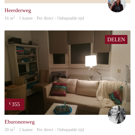
Heerderweg
2
16 m
· 1 kamer · Per direct - Onbepaalde tijd
DELEN
355
€
Janin
Eburonenweg
2
20 m
· 1 kamer · Per direct - Onbepaalde tijd