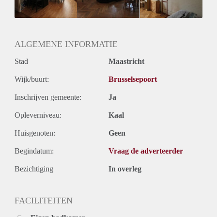
Huurtermijn
Onbepaalde termijn
Oplevering
Gestoffeerd
ALGEMENE INFORMATIE
Stad
Maastricht
Wijk/buurt:
Brusselsepoort
Inschrijven gemeente:
Ja
Opleverniveau:
Kaal
Huisgenoten:
Geen
Begindatum:
Vraag de adverteerder
Bezichtiging
In overleg
FACILITEITEN