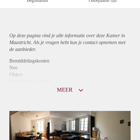
Begindatum
Onbepaalde tijd
Op deze pagina vind je alle informatie over deze Kamer in
Maastricht. Als je vragen hebt kun je contact opnemen met
de aanbieder.
Bemiddelingskosten
Nee
Object
Direct bij de eigenaar
Borg
MEER
405
Garantiestelling
Niet mogelijk
Huurtoeslag
Niet mogelijk
Inkomen eis
N.V.T.