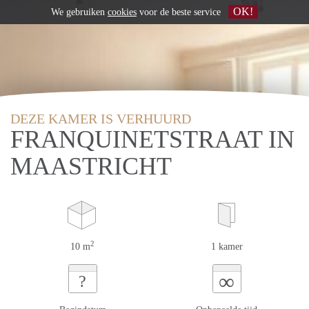
OK!
We gebruiken
cookies
voor de beste service
DEZE KAMER IS VERHUURD
FRANQUINETSTRAAT IN
MAASTRICHT
2
10 m
1 kamer
∞
?