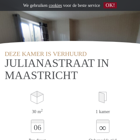
OK!
We gebruiken
cookies
voor de beste service
DEZE KAMER IS VERHUURD
JULIANASTRAAT IN
MAASTRICHT
2
30 m
1 kamer
∞
06