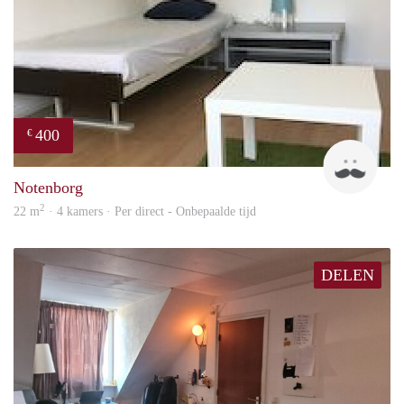
400
€
Roel
Notenborg
2
22 m
· 4 kamers · Per direct - Onbepaalde tijd
DELEN