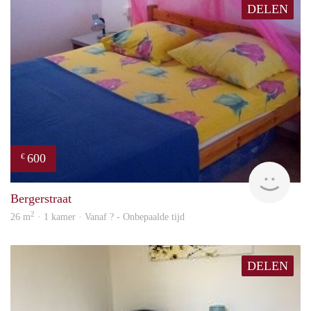
DELEN
600
€
finde
Bergerstraat
2
26 m
· 1 kamer · Vanaf ? - Onbepaalde tijd
DELEN