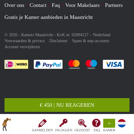
Over ons
Contact
Faq
Voor Makelaars
Partners
Gratis je Kamer aanbieden in Maastricht
© 2026 - Kamers Maastricht - KvK nr. 02094127 –
Nederland
Voorwaarden & privacy
Disclaimer
Spam & nep-accounts
Account verwijderen
Je rekent gemakkelijk af met Paypal
Je rekent gemakkelijk af met M
Je rekent gemakkelij
Je re
€ 450 | NU REAGEREN
+
AANMELDEN
INLOGGEN
GEZOCHT
FAQ
KAMER