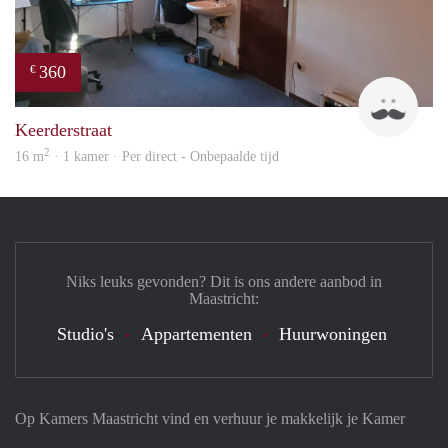
360
€
Harr
Keerderstraat
2
16 m
· 1 kamer · Per direct - Onbepaalde tijd
Niks leuks gevonden? Dit is ons andere aanbod in
Maastricht:
Studio's
Appartementen
Huurwoningen
Op Kamers Maastricht vind en verhuur je makkelijk je Kamer