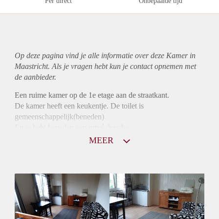
Per direct
Onbepaalde tijd
Op deze pagina vind je alle informatie over deze Kamer in
Maastricht. Als je vragen hebt kun je contact opnemen met
de aanbieder.
Een ruime kamer op de 1e etage aan de straatkant.
De kamer heeft een keukentje. De toilet is
gemeenschappelijk(beneden)
En je hebt beneden een privé douche.
De prijs is inclusief energie en Wifi € 450 per maand. Op
MEER
basis van een contract.