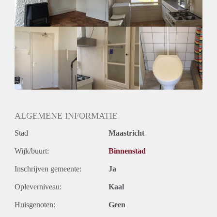
Geslacht huisgenoten: N.v.t.
ALGEMENE INFORMATIE
Stad
Maastricht
Wijk/buurt:
Binnenstad
Inschrijven gemeente:
Ja
Opleverniveau:
Kaal
Huisgenoten:
Geen