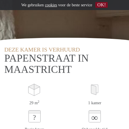
OK!
We gebruiken
cookies
voor de beste service
DEZE KAMER IS VERHUURD
PAPENSTRAAT IN
MAASTRICHT
2
29 m
1 kamer
∞
?