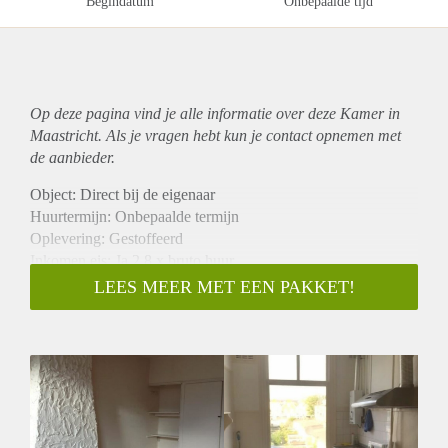
Begindatum
Onbepaalde tijd
Op deze pagina vind je alle informatie over deze Kamer in
Maastricht. Als je vragen hebt kun je contact opnemen met
de aanbieder.
Object: Direct bij de eigenaar
Huurtermijn: Onbepaalde termijn
Oplevering: Gestoffeerd
Inkomen eis: Ja 2,8 x bruto huur
Garantiestelling mogelijk: Ja
LEES MEER MET EEN PAKKET!
Borg: 1 maand
Bemiddeling kosten: Nee
Internet: Ja
Gedeelde keuken: Nee
Gedeelde Douche: Nee
Gedeelde woonkamer: Nee
Huisgenoten: Nee