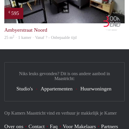
595
€
Book
Ambyerstraat Noord
2
25 m
· 1 kamer · Vanaf ? - Onbepaalde tijd
Niks leuks gevonden? Dit is ons andere aanbod in
Maastricht:
Studio's
Appartementen
Huurwoningen
Op Kamers Maastricht vind en verhuur je makkelijk je Kamer
Over ons
Contact
Faq
Voor Makelaars
Partners