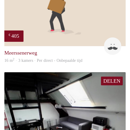
405
€
Mark
Meerssenerweg
2
16 m
· 3 kamers · Per direct - Onbepaalde tijd
DELEN