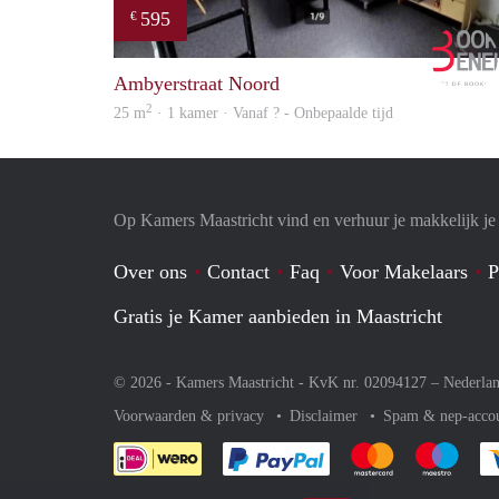
595
€
Ambyerstraat Noord
2
25 m
· 1 kamer · Vanaf ? - Onbepaalde tijd
Op Kamers Maastricht vind en verhuur je makkelijk j
Over ons
Contact
Faq
Voor Makelaars
P
Gratis je Kamer aanbieden in Maastricht
© 2026 - Kamers Maastricht - KvK nr. 02094127 –
Nederla
Voorwaarden & privacy
Disclaimer
Spam & nep-acco
Je rekent gemakkelijk af 
Je rekent gemak
Je rek