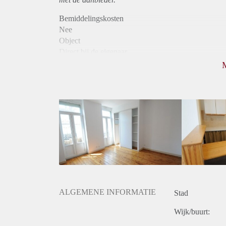
Bemiddelingskosten
Nee
Object
Direct bij de eigenaar
Borg
555
Garantiestelling
Mogelijk
Huurtoeslag
Mogelijk
Inkomen eis
3,0 X De bruto huur
Huurtermijn
Onbepaalde termijn
Oplevering
Gestoffeerd
ALGEMENE INFORMATIE
Stad
Wijk/buurt: