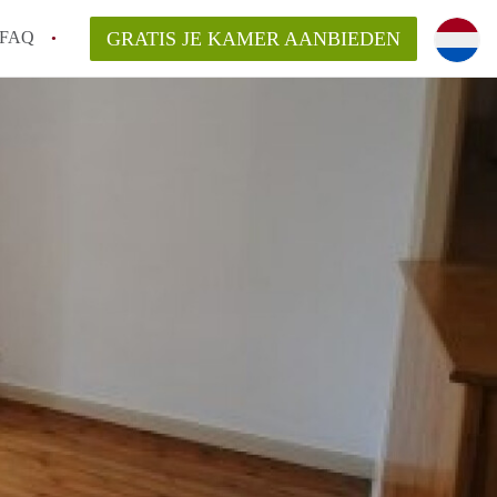
FAQ
GRATIS JE KAMER AANBIEDEN
icht!
n op een Kamer in Maastricht?
an KamersMaastricht?
kelaarsvergoeding/bemiddelingsvergoeding?