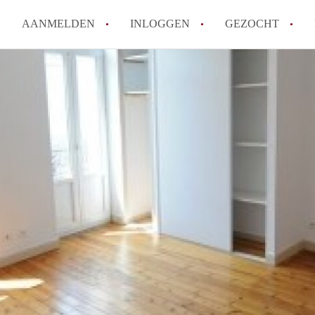
AANMELDEN
INLOGGEN
GEZOCHT
How to translate KamersMaastr
Wat is KamersMaastricht?
Hoeveel kost het om te reagere
Wat is de privacyverklaring v
Berekent KamersMaastricht ma
Alle veelgestelde vragen