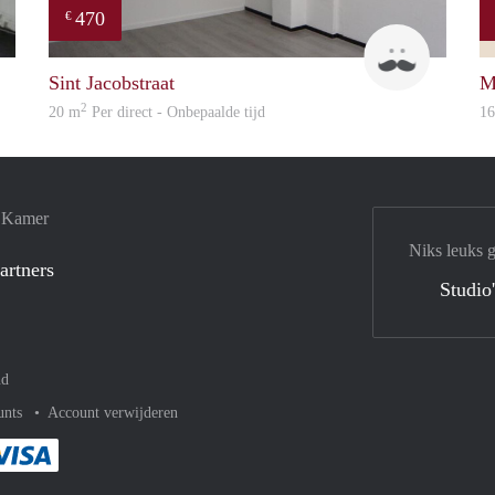
470
€
Booking Benefits
Robin
Sint Jacobstraat
M
2
20 m
Per direct - Onbepaalde tijd
1
e Kamer
Niks leuks 
artners
Studio
nd
unts
Account verwijderen
met Paypal
kelijk af met Mastercard
ent gemakkelijk af met Meastro
Je rekent gemakkelijk af met Visa