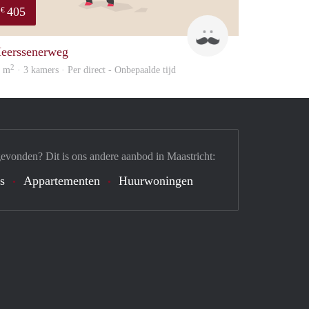
405
€
Mark
eerssenerweg
2
6 m
· 3 kamers · Per direct - Onbepaalde tijd
gevonden? Dit is ons andere aanbod in Maastricht:
's
Appartementen
Huurwoningen