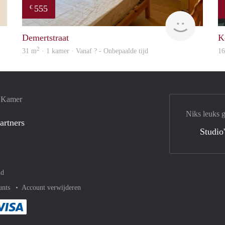
555
€
Simone
finder
Demertstraat
K
2
31 m
· 1 kamer · Vanaf ? - Onbepaalde tijd
1
e Kamer
Niks leuks 
artners
Studio
nd
unts
Account verwijderen
met Paypal
kelijk af met Mastercard
ent gemakkelijk af met Meastro
Je rekent gemakkelijk af met Visa