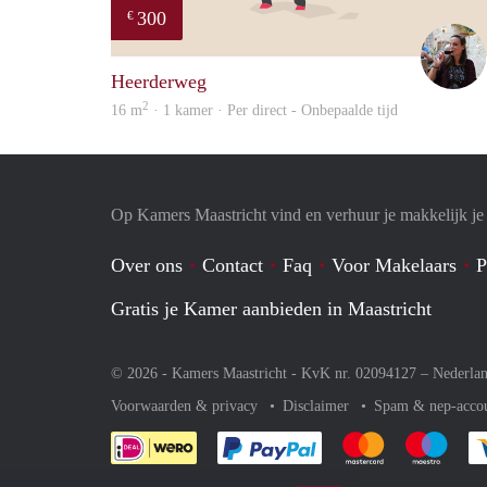
300
€
Heerderweg
2
16 m
· 1 kamer · Per direct - Onbepaalde tijd
Op Kamers Maastricht vind en verhuur je makkelijk j
Over ons
Contact
Faq
Voor Makelaars
P
Gratis je Kamer aanbieden in Maastricht
© 2026 - Kamers Maastricht - KvK nr. 02094127 –
Nederla
Voorwaarden & privacy
Disclaimer
Spam & nep-acco
Je rekent gemakkelijk af 
Je rekent gemak
Je rek