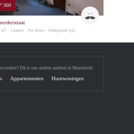
360
€
Harry
eerderstraat
2
6 m
· 1 kamer · Per direct - Onbepaalde tijd
gevonden? Dit is ons andere aanbod in Maastricht:
's
Appartementen
Huurwoningen