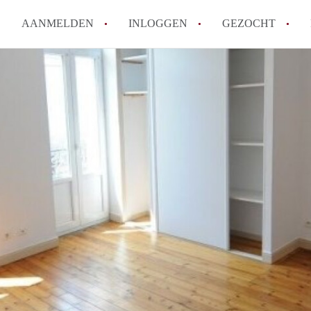
AANMELDEN
INLOGGEN
GEZOCHT
How to translate KamersMaastr
Wat is KamersMaastricht?
Hoeveel kost het om te reagere
Wat is de privacyverklaring v
Berekent KamersMaastricht ma
Alle veelgestelde vragen