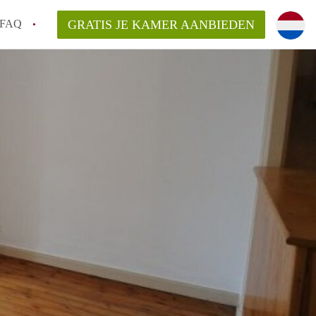
FAQ
GRATIS JE KAMER AANBIEDEN
icht!
n op een Kamer in Maastricht?
an KamersMaastricht?
kelaarsvergoeding/bemiddelingsvergoeding?