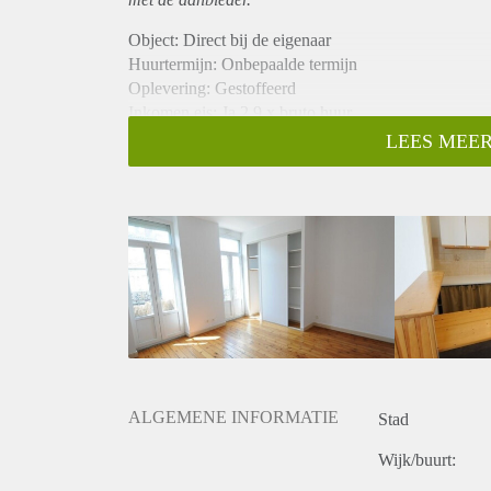
Object: Direct bij de eigenaar
Huurtermijn: Onbepaalde termijn
Oplevering: Gestoffeerd
Inkomen eis: Ja 2,9 x bruto huur
Garantiestelling mogelijk: Ja
LEES MEER
Borg: 1 maand
Bemiddeling kosten: Nee
Internet: Ja
Gedeelde keuken: Nee
Gedeelde Douche: Nee
Gedeelde woonkamer: Nee
Huisgenoten: Nee
Geslacht huisgenoten: N.v.t.
ALGEMENE INFORMATIE
Stad
Wijk/buurt: