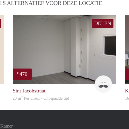
LS ALTERNATIEF VOOR DEZE LOCATIE
DELEN
470
€
Simone
Robin
Sint Jacobstraat
K
2
20 m
Per direct - Onbepaalde tijd
1
e Kamer