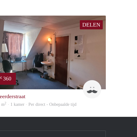
DELEN
360
€
Harry
eerderstraat
2
6 m
· 1 kamer · Per direct - Onbepaalde tijd