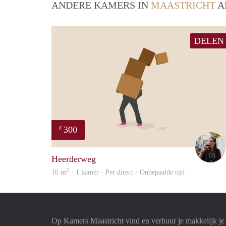
ANDERE KAMERS IN
MAASTRICHT
A
DELEN
300
€
Heerderweg
2
16 m
· 1 kamer · Per direct - Onbepaalde tijd
Op Kamers Maastricht vind en verhuur je makkelijk j