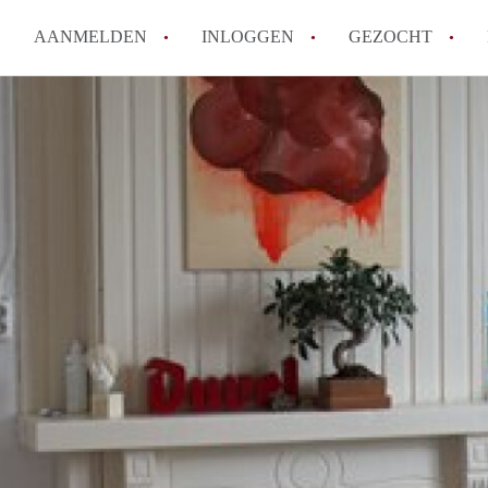
AANMELDEN
INLOGGEN
GEZOCHT
How to translate KamersMaastr
Wat is KamersMaastricht?
Hoeveel kost het om te reagere
Wat is de privacyverklaring v
Berekent KamersMaastricht ma
Alle veelgestelde vragen