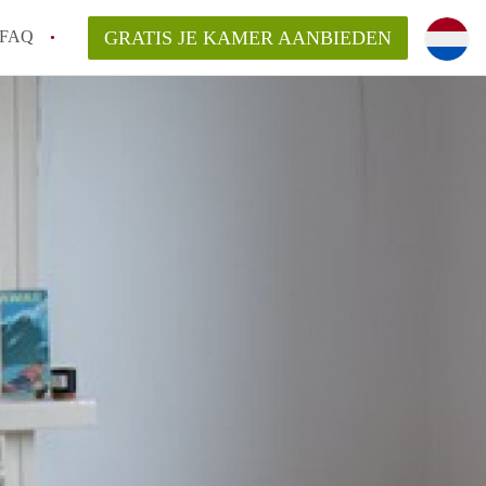
FAQ
GRATIS JE KAMER AANBIEDEN
icht!
n op een Kamer in Maastricht?
an KamersMaastricht?
kelaarsvergoeding/bemiddelingsvergoeding?