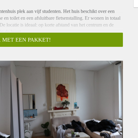
entenhuis plek aan vijf studenten. Het huis beschikt over een
n toilet en een afsluitbare fietsenstalling. Er wonen in totaal
De locatie is ideaal: op korte afstand van het centrum en de
in de buurt.
e. Perfect voor studenten die op zoek zijn naar een comfortabele
 MET EEN PAKKET!
Maastricht.
5.