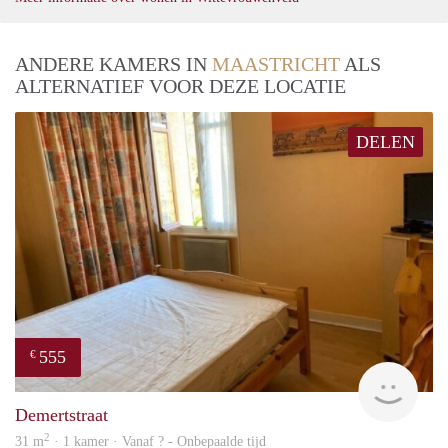
ANDERE KAMERS IN
MAASTRICHT
ALS
ALTERNATIEF VOOR DEZE LOCATIE
DELEN
555
€
finde
Demertstraat
2
31 m
· 1 kamer · Vanaf ? - Onbepaalde tijd