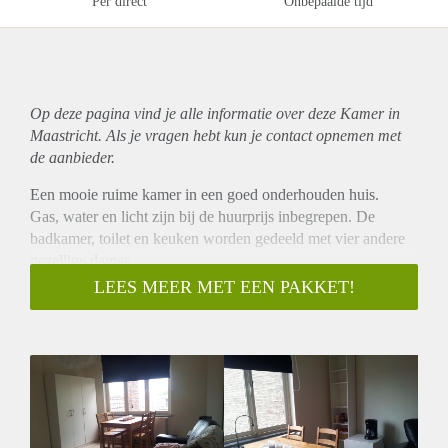
Per direct
Onbepaalde tijd
Op deze pagina vind je alle informatie over deze Kamer in
Maastricht. Als je vragen hebt kun je contact opnemen met
de aanbieder.
Een mooie ruime kamer in een goed onderhouden huis.
Gas, water en licht zijn bij de huurprijs inbegrepen. De
badkamer, toilet en keuken worden gedeeld met vier andere
gezellige dames.
De huurder van deze kamer dient dus ook een dame te zijn,
LEES MEER MET EEN PAKKET!
tussen de 16 en 28 jaar. De kamer bevindt zich op de tweede
verdieping van het huis, en beschikt over een groot raam dat
uitkijkt op de tuin.
De kamer is gemeubileerd, met uitzondering van het bed in
verband met hygiëne. Er staat een tweepersoonsbank, tafel
met 5 stoelen, kledingkast, boekenkast, koelkast en
opbergkast. Er zal een vergoeding gevraagd worden voor het