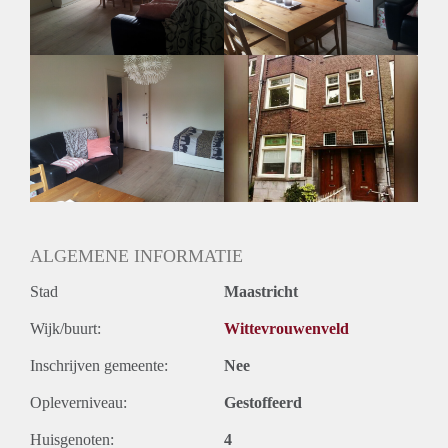
gebruik van deze meubels, de hoogte van deze vergoeding
zal in overleg vastgelegd worden.
De woning bevindt zich op 5 minuten fietsen van het centraal
station en het centrum. Er ligt een supermarkt op 500m
afstand. De woning ligt op 10 minuten fietsen van de UM af.
De huurperiode zal in overleg bepaald worden, met een
minimale periode van 3 maanden.
ALGEMENE INFORMATIE
Stad
Maastricht
Wijk/buurt:
Wittevrouwenveld
Inschrijven gemeente:
Nee
Opleverniveau:
Gestoffeerd
Huisgenoten:
4