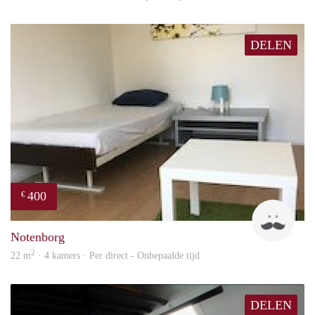
DELEN
400
€
Roel
Notenborg
2
22 m
· 4 kamers · Per direct - Onbepaalde tijd
DELEN