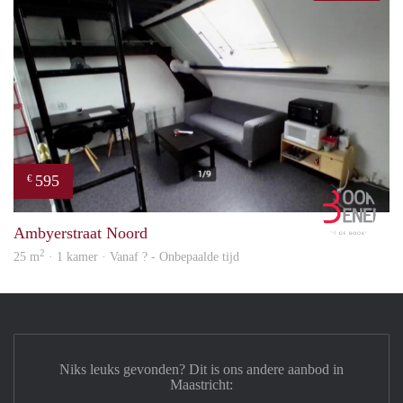
595
€
Book
Ambyerstraat Noord
2
25 m
· 1 kamer · Vanaf ? - Onbepaalde tijd
Niks leuks gevonden? Dit is ons andere aanbod in
Maastricht: