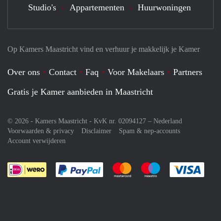
Studio's
Appartementen
Huurwoningen
Op Kamers Maastricht vind en verhuur je makkelijk je Kamer
Over ons
Contact
Faq
Voor Makelaars
Partners
Gratis je Kamer aanbieden in Maastricht
© 2026 - Kamers Maastricht - KvK nr. 02094127 –
Nederland
Voorwaarden & privacy
Disclaimer
Spam & nep-accounts
Account verwijderen
Je rekent gemakkelijk af met Paypal
Je rekent gemakkelijk af met M
Je rekent gemakkelij
Je re