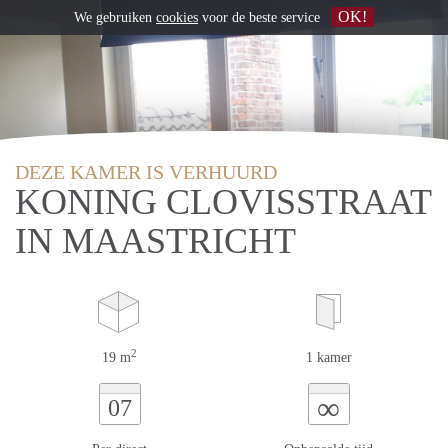
OK!
We gebruiken
cookies
voor de beste service
DEZE KAMER IS VERHUURD
KONING CLOVISSTRAAT
IN MAASTRICHT
2
19 m
1 kamer
∞
07