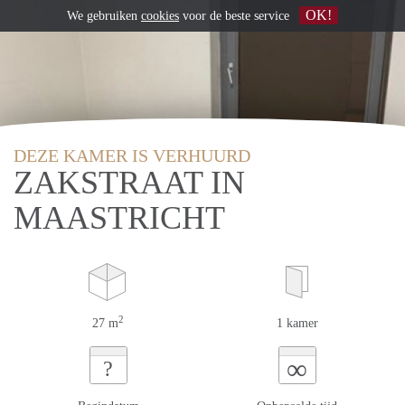
OK!
We gebruiken
cookies
voor de beste service
DEZE KAMER IS VERHUURD
ZAKSTRAAT IN
MAASTRICHT
2
27 m
1 kamer
∞
?