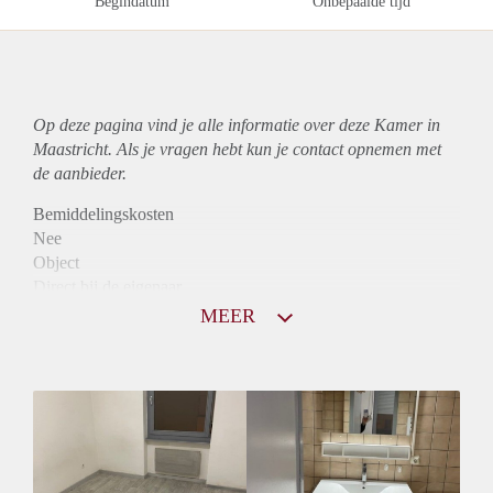
Begindatum
Onbepaalde tijd
Op deze pagina vind je alle informatie over deze Kamer in
Maastricht. Als je vragen hebt kun je contact opnemen met
de aanbieder.
Bemiddelingskosten
Nee
Object
Direct bij de eigenaar
Borg
MEER
440
Garantiestelling
Mogelijk
Huurtoeslag
Mogelijk
Inkomen eis
2,8 X De bruto huur