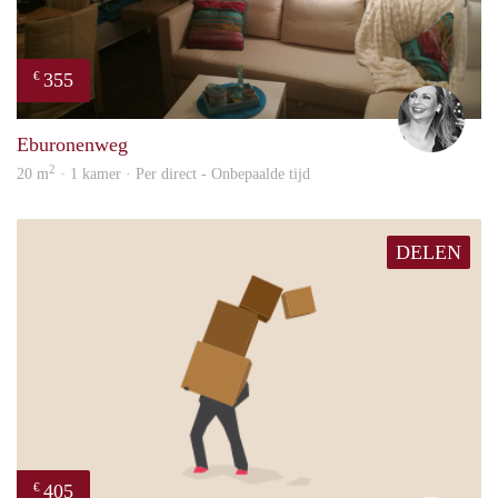
355
€
Janin
Eburonenweg
2
20 m
· 1 kamer · Per direct - Onbepaalde tijd
DELEN
405
€