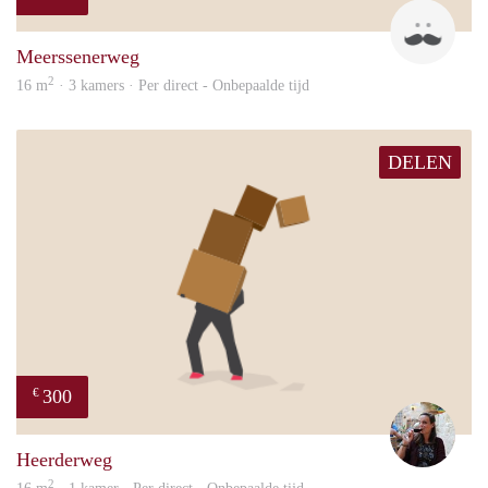
Mark
Meerssenerweg
2
16 m
· 3 kamers · Per direct - Onbepaalde tijd
DELEN
300
€
Simo
Heerderweg
2