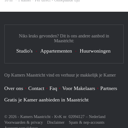
16 m
· 1 kamer · Per direct - Onbepaalde tijd
Niks leuks gevonden? Dit is ons andere aanbod in
Maastricht:
Studio's
Appartementen
Huurwoningen
Op Kamers Maastricht vind en verhuur je makkelijk je Kamer
Over ons
Contact
Faq
Voor Makelaars
Partners
Gratis je Kamer aanbieden in Maastricht
© 2026 - Kamers Maastricht - KvK nr. 02094127 –
Nederland
Voorwaarden & privacy
Disclaimer
Spam & nep-accounts