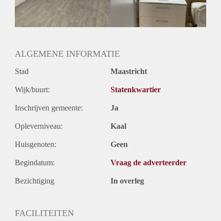
Huurtermijn
Onbepaalde termijn
Oplevering
Gestoffeerd
ALGEMENE INFORMATIE
Stad
Maastricht
Wijk/buurt:
Statenkwartier
Inschrijven gemeente:
Ja
Opleverniveau:
Kaal
Huisgenoten:
Geen
Begindatum:
Vraag de adverteerder
Bezichtiging
In overleg
FACILITEITEN