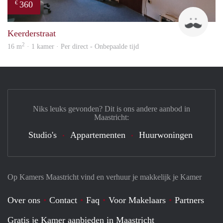
360
€
Harr
Keerderstraat
2
16 m
· 1 kamer · Per direct - Onbepaalde tijd
Niks leuks gevonden? Dit is ons andere aanbod in
Maastricht:
Studio's
Appartementen
Huurwoningen
Op Kamers Maastricht vind en verhuur je makkelijk je Kamer
Over ons
Contact
Faq
Voor Makelaars
Partners
Gratis je Kamer aanbieden in Maastricht