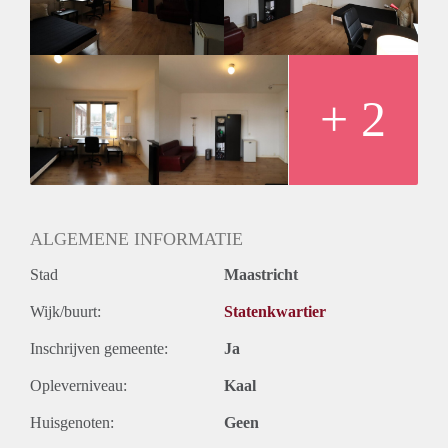
De kamer is voorzien van een mooie laminaatvloer en er
bevindt zich op de begane grond een binnenplein waar u
gebruik van kunt maken en de fietsen kunt stallen.
+ 2
ALGEMENE INFORMATIE
Stad
Maastricht
Wijk/buurt:
Statenkwartier
Inschrijven gemeente:
Ja
Opleverniveau:
Kaal
Huisgenoten:
Geen