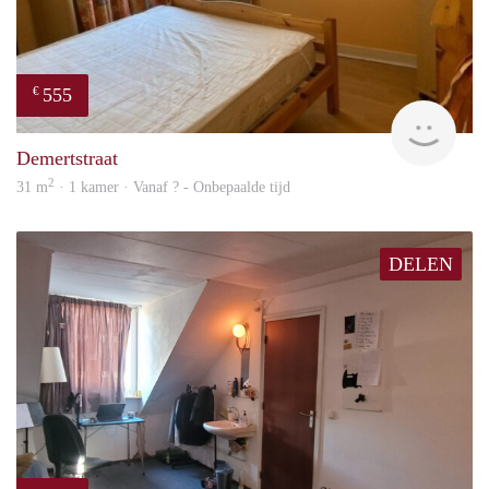
555
€
finde
Demertstraat
2
31 m
· 1 kamer · Vanaf ? - Onbepaalde tijd
DELEN