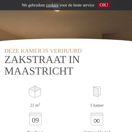
OK!
We gebruiken
cookies
voor de beste service
DEZE KAMER IS VERHUURD
ZAKSTRAAT IN
MAASTRICHT
2
21 m
1 kamer
∞
09