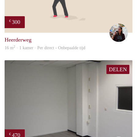
300
€
Simo
Heerderweg
2
16 m
· 1 kamer · Per direct - Onbepaalde tijd
DELEN
470
€