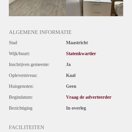
Huurtermijn
Onbepaalde termijn
Oplevering
Gestoffeerd
ALGEMENE INFORMATIE
Stad
Maastricht
Wijk/buurt:
Statenkwartier
Inschrijven gemeente:
Ja
Opleverniveau:
Kaal
Huisgenoten:
Geen
Begindatum:
Vraag de adverteerder
Bezichtiging
In overleg
FACILITEITEN