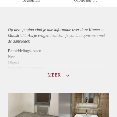
Begindatum
Onbepaalde tijd
Op deze pagina vind je alle informatie over deze Kamer in
Maastricht. Als je vragen hebt kun je contact opnemen met
de aanbieder.
Bemiddelingskosten
Nee
Object
Direct bij de eigenaar
Borg
MEER
440
Garantiestelling
Mogelijk
Huurtoeslag
Mogelijk
Inkomen eis
2,8 X De bruto huur