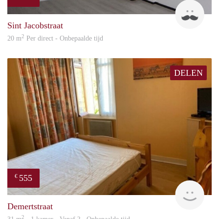
Robi
Sint Jacobstraat
2
20 m
Per direct - Onbepaalde tijd
DELEN
555
€
finde
Demertstraat
2