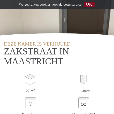
OK!
We gebruiken
cookies
voor de beste service
DEZE KAMER IS VERHUURD
ZAKSTRAAT IN
MAASTRICHT
2
27 m
1 kamer
∞
?