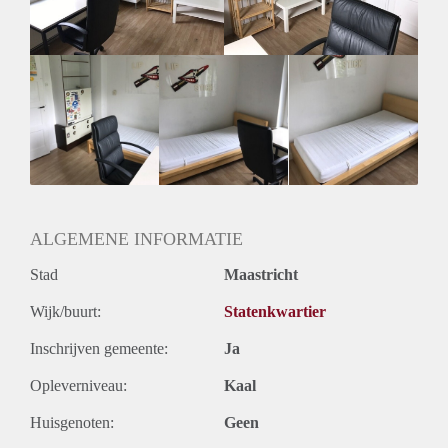
Mooie studentenkamer op 5 minuten loopafstand van het
vrijthof in Maastricht.
ALGEMENE INFORMATIE
Stad
Maastricht
Wijk/buurt:
Statenkwartier
Inschrijven gemeente:
Ja
Opleverniveau:
Kaal
Huisgenoten:
Geen