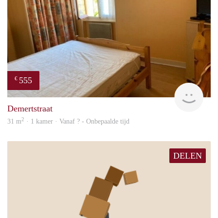
555
€
finde
Demertstraat
2
31 m
· 1 kamer · Vanaf ? - Onbepaalde tijd
DELEN