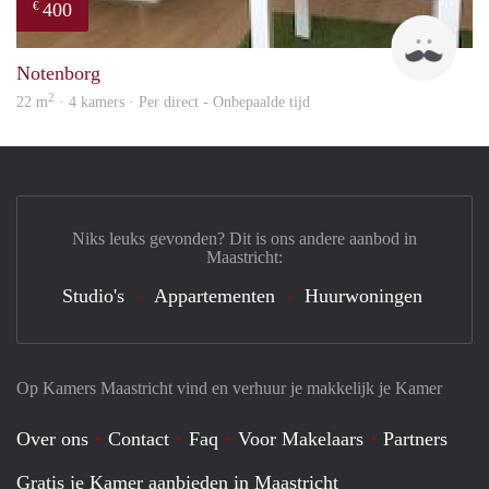
400
€
Roel
Notenborg
2
22 m
· 4 kamers · Per direct - Onbepaalde tijd
Niks leuks gevonden? Dit is ons andere aanbod in
Maastricht:
Studio's
Appartementen
Huurwoningen
Op Kamers Maastricht vind en verhuur je makkelijk je Kamer
Over ons
Contact
Faq
Voor Makelaars
Partners
Gratis je Kamer aanbieden in Maastricht