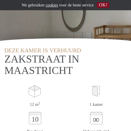
OK!
We gebruiken
cookies
voor de beste service
DEZE KAMER IS VERHUURD
ZAKSTRAAT IN
MAASTRICHT
2
12 m
1 kamer
∞
10