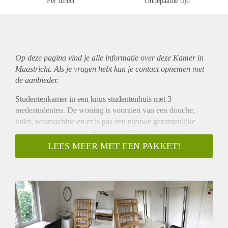
Per direct
Onbepaalde tijd
Op deze pagina vind je alle informatie over deze Kamer in
Maastricht. Als je vragen hebt kun je contact opnemen met
de aanbieder.
Studentenkamer in een knus studentenhuis met 3
medestudenten. De woning is voorzien van een douche,
toilet, wasmachine en er is pas een nieuwe gezamenlijke
woonkeuken geplaatst. Het is mogelijk om de kamer
gemeubileerd te huren.
LEES MEER MET EEN PAKKET!
De kamer is 12m² en beschikt over een mooie laminaat vloer
en een eigen wastafel met fontein. Het is mogelijk om de
kamer gemeubileerd te huren.
In de woning zijn een douche en toilet aanwezig en er is een
nieuwe gezamenlijke leefkeuken.
Een mooie studentenkomer op een TOP locatie in het
centrum, dicht bij de Hogescholen en Universiteiten.