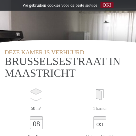
OK!
We gebruiken
cookies
voor de beste service
DEZE KAMER IS VERHUURD
BRUSSELSESTRAAT IN
MAASTRICHT
2
50 m
1 kamer
∞
08