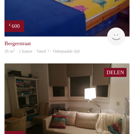
600
€
finde
Bergerstraat
2
26 m
· 1 kamer · Vanaf ? - Onbepaalde tijd
DELEN