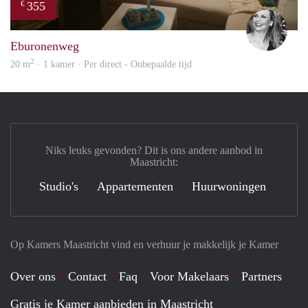
355
€
Janin
Eburonenweg
2
20 m
· 1 kamer · Per direct - Onbepaalde tijd
Niks leuks gevonden? Dit is ons andere aanbod in
Maastricht:
Studio's
Appartementen
Huurwoningen
Op Kamers Maastricht vind en verhuur je makkelijk je Kamer
Over ons
Contact
Faq
Voor Makelaars
Partners
Gratis je Kamer aanbieden in Maastricht