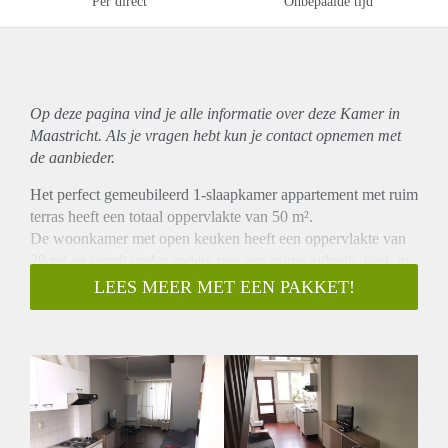
Per direct
Onbepaalde tijd
Op deze pagina vind je alle informatie over deze Kamer in
Maastricht. Als je vragen hebt kun je contact opnemen met
de aanbieder.
Het perfect gemeubileerd 1-slaapkamer appartement met ruim
terras heeft een totaal oppervlakte van 50 m².
De woonkamer met open keuken heeft een oppervlakte van
29 m² en wordt onder andere met een ruime zitbank, kast, tv,
tvmeubel, bijzettafel (2x), eettafel en 4 stoelen opgeleverd.
LEES MEER MET EEN PAKKET!
De vloer van de woonkamer met open keuken is een
laminaat vloer.
De open keuken zorgt voor een gezellige sfeer in de
woonkamer. De keuken ligt ook aan het mooie terras, en
verbindt de woonkamer dus met de buitenruimte. Dit merk je
onder andere door de mooie lichtinval. Het terras heeft een
oppervlakte van 10 m².