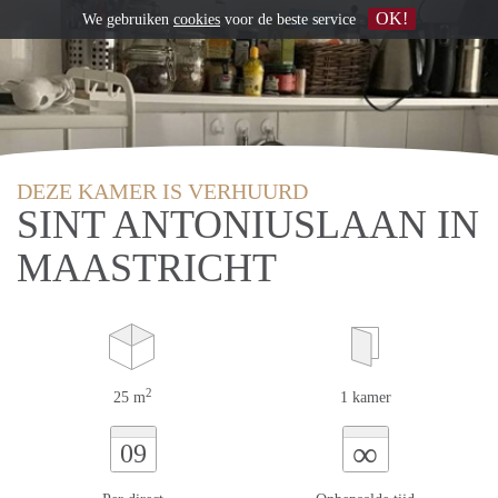
OK!
We gebruiken
cookies
voor de beste service
DEZE KAMER IS VERHUURD
SINT ANTONIUSLAAN IN
MAASTRICHT
2
25 m
1 kamer
∞
09