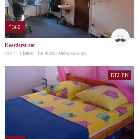
360
€
Harr
Keerderstraat
2
16 m
· 1 kamer · Per direct - Onbepaalde tijd
DELEN