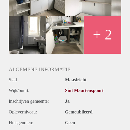
Tevens bevind zich in het pand nog een grote gezamenlijke
keuken die je mag delen met 2 medebewoners.
De gezamenlijke keuken is voorzien van kookplaat,
afzuigkap, wastafel met fontein en een koel/vrieskast de
wasmachine en droger waar je gebruik van mag maken
+ 2
bevind zich in de kelder.
Uitvalswegen zijn makkelijk bereikbaar, openbaar vervoer is
om de hoek en universiteiten en Hogescholen zijn in de
buurt. Ideaal voor 1 student.
Huursubsidie niet mogelijk!!
ALGEMENE INFORMATIE
Stad
Maastricht
Wijk/buurt:
Sint Maartenspoort
Inschrijven gemeente:
Ja
Opleverniveau:
Gemeubileerd
Huisgenoten:
Geen