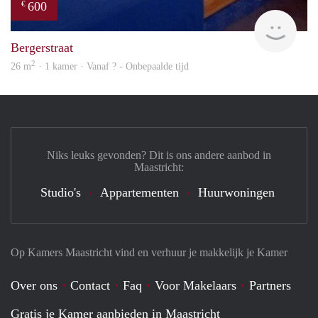
600
€
finde
Bergerstraat
2
26 m
· 1 kamer · Vanaf ? - Onbepaalde tijd
Niks leuks gevonden? Dit is ons andere aanbod in
Maastricht:
Studio's
Appartementen
Huurwoningen
Op Kamers Maastricht vind en verhuur je makkelijk je Kamer
Over ons
Contact
Faq
Voor Makelaars
Partners
Gratis je Kamer aanbieden in Maastricht