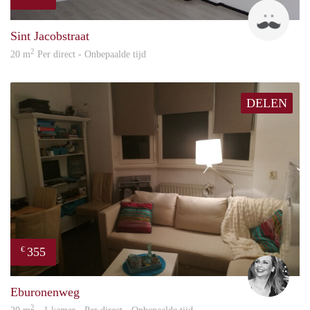
Robi
Sint Jacobstraat
2
20 m
Per direct - Onbepaalde tijd
DELEN
355
€
Janin
Eburonenweg
2