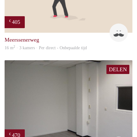
405
€
Mark
Meerssenerweg
2
16 m
· 3 kamers · Per direct - Onbepaalde tijd
DELEN
470
€