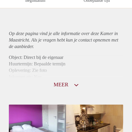
Begindatum
Onbepaalde tijd
Op deze pagina vind je alle informatie over deze Kamer in
Maastricht. Als je vragen hebt kun je contact opnemen met
de aanbieder.
Object: Direct bij de eigenaar
Huurtermijn: Bepaalde termijn
Oplevering: Zie foto
Inkomen eis: Nee
Borg: 1 maand
MEER
Bemiddeling kosten: Nee
Internet: Ja
Gedeelde keuken: Ja
Gedeelde Douche: Ja
Gedeelde woonkamer: Ja
Huisgenoten: Ja
Geslacht huisgenoten: Gemengd