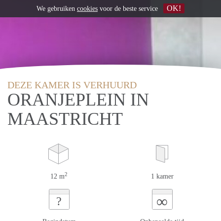
OK!
We gebruiken
cookies
voor de beste service
DEZE KAMER IS VERHUURD
ORANJEPLEIN IN
MAASTRICHT
2
12 m
1 kamer
∞
?