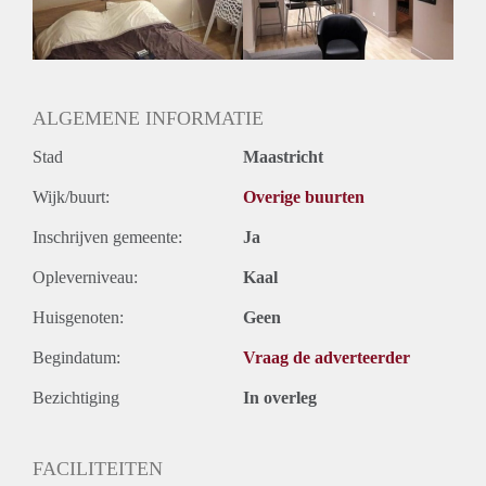
Huurtermijn
Onbepaalde termijn
Oplevering
Gestoffeerd
ALGEMENE INFORMATIE
Stad
Maastricht
Wijk/buurt:
Overige buurten
Inschrijven gemeente:
Ja
Opleverniveau:
Kaal
Huisgenoten:
Geen
Begindatum:
Vraag de adverteerder
Bezichtiging
In overleg
FACILITEITEN