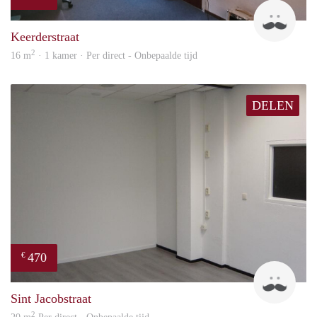
Harr
Keerderstraat
2
16 m
· 1 kamer · Per direct - Onbepaalde tijd
DELEN
470
€
Robi
Sint Jacobstraat
2