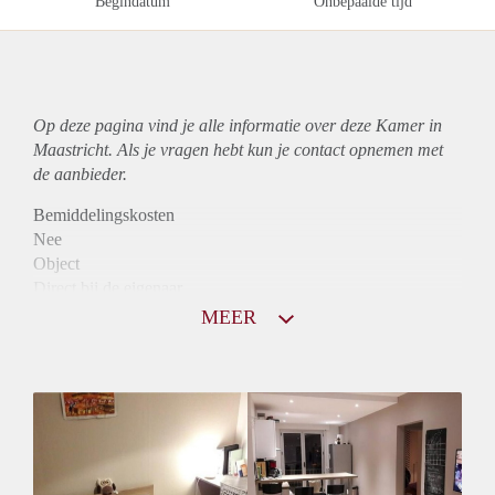
Begindatum
Onbepaalde tijd
Op deze pagina vind je alle informatie over deze Kamer in
Maastricht. Als je vragen hebt kun je contact opnemen met
de aanbieder.
Bemiddelingskosten
Nee
Object
Direct bij de eigenaar
Borg
MEER
430
Garantiestelling
Niet mogelijk
Huurtoeslag
Niet mogelijk
Inkomen eis
N.V.T.