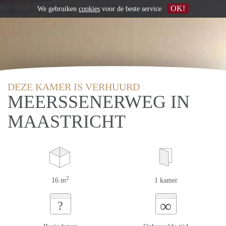
OK!
We gebruiken
cookies
voor de beste service
DEZE KAMER IS VERHUURD
MEERSSENERWEG IN
MAASTRICHT
2
16 m
1 kamer
∞
?