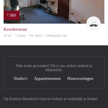
360
€
Harr
Keerderstraat
2
16 m
· 1 kamer · Per direct - Onbepaalde tijd
Niks leuks gevonden? Dit is ons andere aanbod in
Maastricht:
Studio's
Appartementen
Huurwoningen
Op Kamers Maastricht vind en verhuur je makkelijk je Kamer