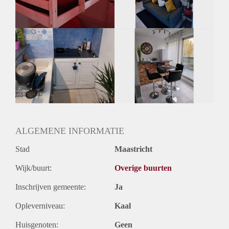
Huurtermijn
Onbepaalde termijn
Oplevering
Gestoffeerd
ALGEMENE INFORMATIE
Stad
Maastricht
Wijk/buurt:
Overige buurten
Inschrijven gemeente:
Ja
Opleverniveau:
Kaal
Huisgenoten:
Geen