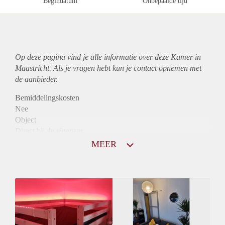
Begindatum
Onbepaalde tijd
Op deze pagina vind je alle informatie over deze Kamer in
Maastricht. Als je vragen hebt kun je contact opnemen met
de aanbieder.
Bemiddelingskosten
Nee
Object
Direct bij de eigenaar
Borg
MEER
384
Garantiestelling
Niet mogelijk
Huurtoeslag
Niet mogelijk
Inkomen eis
N.V.T.