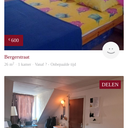
600
€
finde
Bergerstraat
2
26 m
· 1 kamer · Vanaf ? - Onbepaalde tijd
DELEN