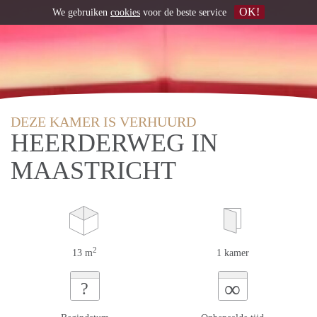
OK!
We gebruiken
cookies
voor de beste service
DEZE KAMER IS VERHUURD
HEERDERWEG IN
MAASTRICHT
2
13 m
1 kamer
∞
?