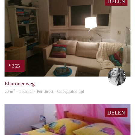
DELEN
355
€
Janin
Eburonenweg
2
20 m
· 1 kamer · Per direct - Onbepaalde tijd
DELEN