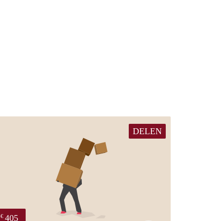
DELEN
405
€