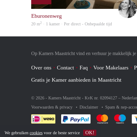
Eburonenweg
2
20 m
· 1 kamer · Per direct - Onbepaalde tijd
Op Kamers Maastricht vind en verhuur je makkelijk j
Over ons
Contact
Faq
Voor Makelaars
P
Gratis je Kamer aanbieden in Maastricht
© 2026 - Kamers Maastricht - KvK nr. 02094127 –
Nederla
Voorwaarden & privacy
Disclaimer
Spam & nep-acco
Je rekent gemakkelijk af 
Je rekent gemak
Je rek
OK!
We gebruiken
cookies
voor de beste service