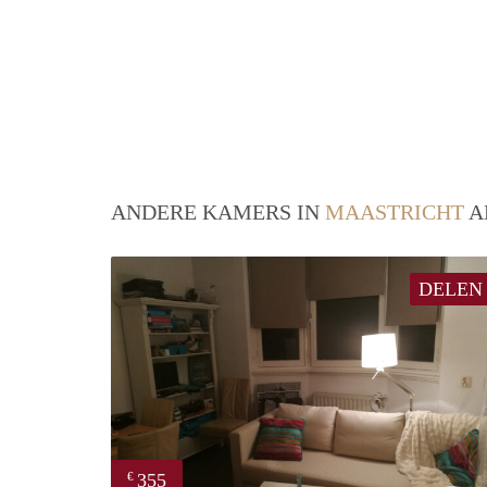
ANDERE KAMERS IN
MAASTRICHT
A
DELEN
355
€