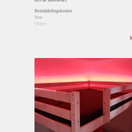
Bemiddelingskosten
Nee
Object
Direct bij de eigenaar
Borg
384
Garantiestelling
Niet mogelijk
Huurtoeslag
Niet mogelijk
Inkomen eis
N.V.T.
Huurtermijn
Onbepaalde termijn
Oplevering
Gestoffeerd