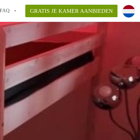
FAQ
GRATIS JE KAMER AANBIEDEN
icht!
n op een Kamer in Maastricht?
an KamersMaastricht?
kelaarsvergoeding/bemiddelingsvergoeding?