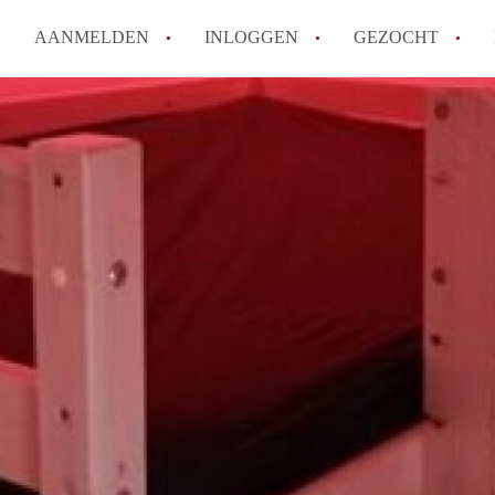
AANMELDEN
INLOGGEN
GEZOCHT
How to translate KamersMaastr
Wat is KamersMaastricht?
Hoeveel kost het om te reagere
Wat is de privacyverklaring v
Berekent KamersMaastricht ma
Alle veelgestelde vragen