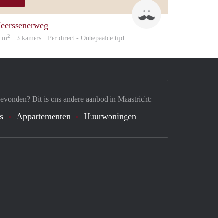
Mark
eerssenerweg
2
6 m
· 3 kamers · Per direct - Onbepaalde tijd
gevonden? Dit is ons andere aanbod in Maastricht:
's
Appartementen
Huurwoningen