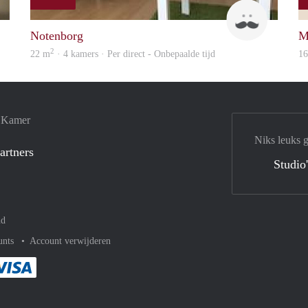
Janine
Roel
Notenborg
M
2
22 m
· 4 kamers · Per direct - Onbepaalde tijd
1
e Kamer
Niks leuks 
artners
Studio
nd
unts
Account verwijderen
met Paypal
kelijk af met Mastercard
ent gemakkelijk af met Meastro
Je rekent gemakkelijk af met Visa