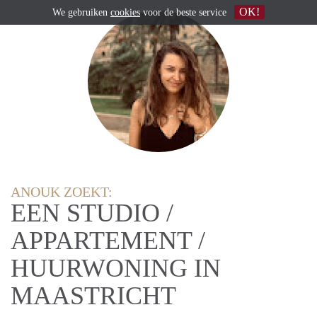
OK!
We gebruiken
cookies
voor de beste service
ANOUK ZOEKT:
EEN STUDIO /
APPARTEMENT /
HUURWONING IN
MAASTRICHT