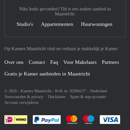
Niks leuks gevonden? Dit is ons andere aanbod in
Maastricht:
Studio's
Appartementen
Huurwoningen
Op Kamers Maastricht vind en verhuur je makkelijk je Kamer
Over ons
Contact
Faq
Voor Makelaars
Partners
Gratis je Kamer aanbieden in Maastricht
© 2026 - Kamers Maastricht - KvK nr. 02094127 –
Nederland
Voorwaarden & privacy
Disclaimer
Spam & nep-accounts
Account verwijderen
Je rekent gemakkelijk af met Paypal
Je rekent gemakkelijk af met M
Je rekent gemakkelij
Je re